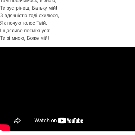
Там побачимось, я знаю,
Ти зустрінеш, Батьку мій!
З вдячністю тоді схилюся,
Як почую голос Твій.
І щасливо посміхнуся:
Ти зі мною, Боже мій!