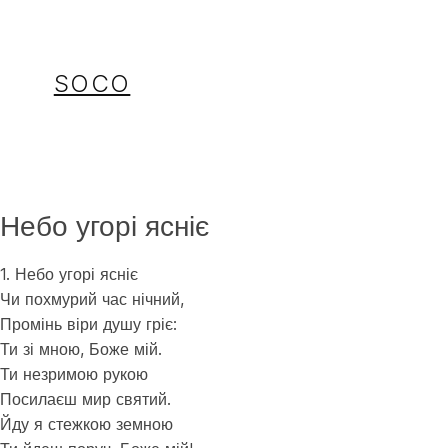
Перейти
до
вмісту
SOCO
Небо угорі ясніє
1. Небо угорі ясніє
Чи похмурий час нічний,
Промінь віри душу гріє:
Ти зі мною, Боже мій.
Ти незримою рукою
Посилаєш мир святий.
Йду я стежкою земною