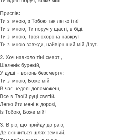
Ти йдеш поруч, Боже мій!
Приспів:
Ти зі мною, з Тобою так легко іти!
Ти зі мною, Ти поруч у щасті, в біді.
Ти зі мною, Твоя охорона навкруг
Ти зі мною завжди, найвірніший мій Друг.
2. Хоч навколо тіні смерті,
Шаленіє буревій,
У душі – вогонь безсмертя:
Ти зі мною, Боже мій.
В час недолі допоможеш,
Все в Твоїй руці святій.
Легко йти мені в дорозі,
Із Тобою, Боже мій!
3. Вірю, що прийду до раю,
Де скінчиться шлях земний.