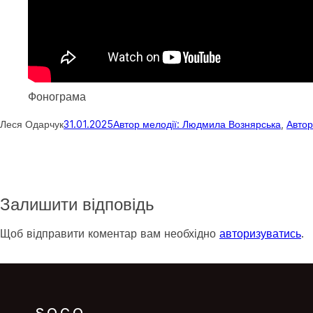
Фонограма
Леся Одарчук
31.01.2025
Автор мелодії: Людмила Вознярська
, 
Автор
Залишити відповідь
Щоб відправити коментар вам необхідно
авторизуватись
.
SOCO