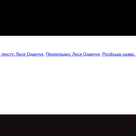
 тексту: Леся Одарчук
, 
Перекладач: Леся Одарчук
, 
Російська назва