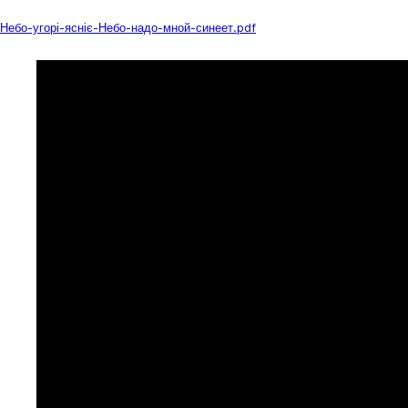
Download
Небо-угорі-ясніє-Небо-надо-мной-синеет.pdf