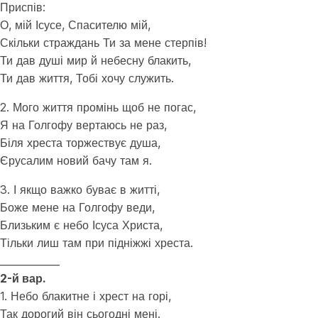
Приспів:
О, мій Ісусе, Спасителю мій,
Скільки страждань Ти за мене стерпів!
Ти дав душі мир й небесну блакить,
Ти дав життя, Тобі хочу служить.
2. Мого життя промінь щоб не погас,
Я на Голгофу вертаюсь не раз,
Біля хреста торжествує душа,
Єрусалим новий бачу там я.
3. І якщо важко буває в житті,
Боже мене на Голгофу веди,
Близьким є небо Ісуса Христа,
Тільки лиш там при підніжжі хреста.
____________
2-й вар.
1. Небо блакитне і хрест на горі,
Так дорогий він сьогодні мені.