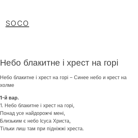
Перейти
до
вмісту
SOCO
Небо блакитне і хрест на горі
Небо блакитне і хрест на горі – Синее небо и крест на
холме
1-й вар.
1. Небо блакитне і хрест на горі,
Понад усе найдорожчі мені,
Близьким є небо Ісуса Христа,
Тільки лиш там при підніжжі хреста.