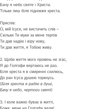
Бачу я небо святе і Христа.
Тільки лиш біля підніжжя хреста.
Приспів:
О, мій Ісусе, не вистачить слів –
Скільки Ти муки за мене терпів
Ти дав надію і віру нову,
Ти дав життя, я Тобою живу.
2. Щоби життя мого промінь не згас,
Я до Голгофи вертаюсь не раз.
Біля хреста я в смиренні схилюсь,
До ран Ісуса душею торкнусь.
(Біля хреста я радію в душі,
Бачу я небо, чертоги святі)
3. І коли важко буває в житті,
Боже, мене на Голгофу веди!