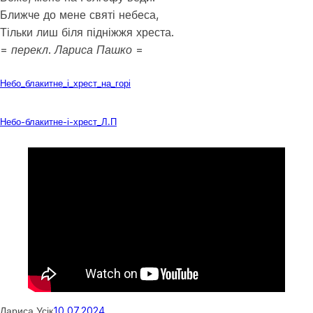
Ближче до мене святі небеса,
Тільки лиш біля підніжжя хреста.
= перекл. Лариса Пашко =
Завантажити
Небо_блакитне_і_хрест_на_горі
Завантажити
Небо-блакитне-і-хрест_Л.П
Лариса Усік
10.07.2024