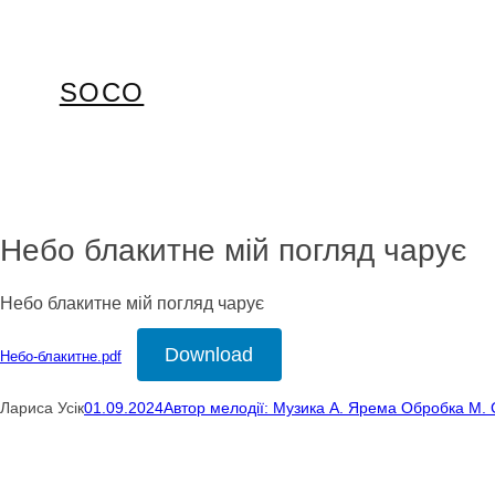
Перейти
до
вмісту
SOCO
Небо блакитне мій погляд чарує
Небо блакитне мій погляд чарує
Download
Небо-блакитне.pdf
Лариса Усік
01.09.2024
Автор мелодії: Музика А. Ярема Обробка М.