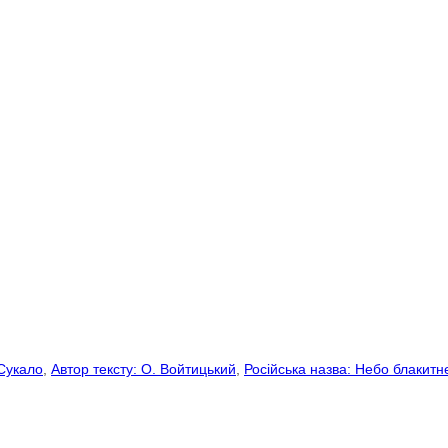
 Сукало
, 
Автор тексту: О. Войтицький
, 
Російська назва: Небо блакитн