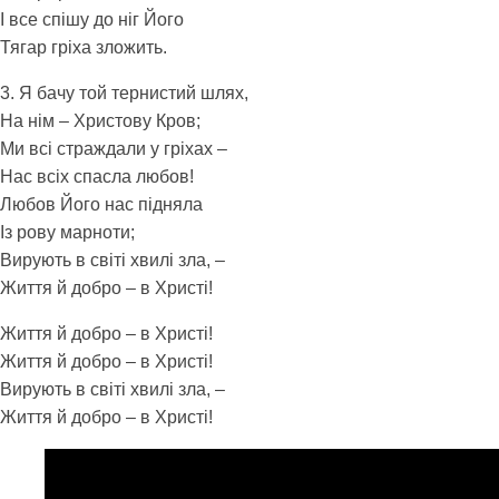
І все спішу до ніг Його
Тягар гріха зложить.
3. Я бачу той тернистий шлях,
На нім – Христову Кров;
Ми всі страждали у гріхах –
Нас всіх спасла любов!
Любов Його нас підняла
Із рову марноти;
Вирують в світі хвилі зла, –
Життя й добро – в Христі!
Життя й добро – в Христі!
Життя й добро – в Христі!
Вирують в світі хвилі зла, –
Життя й добро – в Христі!