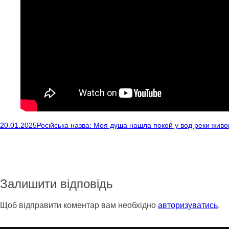
20.01.2025
Російська назва: Моя душа нашла покой у вод реки живо
Залишити відповідь
Щоб відправити коментар вам необхідно
авторизуватись
.