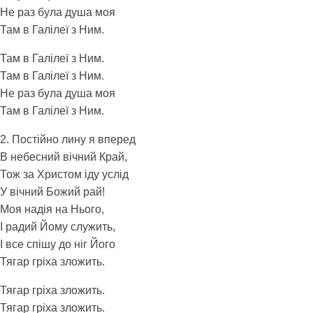
Не раз була душа моя
Там в Галілеї з Ним.
Там в Галілеї з Ним.
Там в Галілеї з Ним.
Не раз була душа моя
Там в Галілеї з Ним.
2. Постійно лину я вперед
В небесний вічний Край,
Тож за Христом іду услід
У вічний Божий рай!
Моя надія на Нього,
І радий Йому служить,
І все спішу до ніг Його
Тягар гріха зложить.
Тягар гріха зложить.
Тягар гріха зложить.