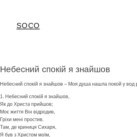
Перейти
до
вмісту
SOCO
Небесний спокій я знайшов
Небесний спокій я знайшов – Моя душа нашла покой у вод 
1. Небесний спокій я знайшов,
Як до Христа прийшов;
Моє життя Він відродив,
Гріхи мені простив.
Там, де криниця Сихаря,
Я був з Христом моїм,