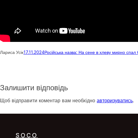
Лариса Усік
17.11.2024
Російська назва: На сене в хлеву мирно спал
Залишити відповідь
Щоб відправити коментар вам необхідно
авторизуватись
.
SOCO