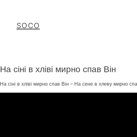
Перейти
до
вмісту
SOCO
На сіні в хліві мирно спав Він
На сіні в хліві мирно спав Він – На сене в хлеву мирно сп