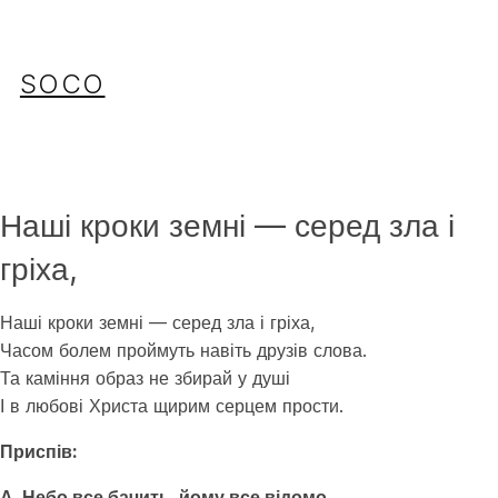
Перейти
до
вмісту
SOCO
Наші кроки земні — серед зла і
гріха,
Наші кроки земні — серед зла і гріха,
Часом болем проймуть навіть друзів слова.
Та каміння образ не збирай у душі
І в любові Христа щирим серцем прости.
Приспів:
А Небо все бачить, йому все відомо,