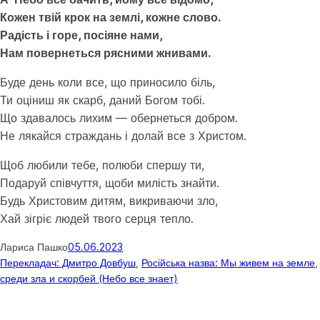
Кожен твій крок на землі, кожне слово.
Радість і горе, посіяне нами,
Нам повернеться рясними жнивами.
Буде день коли все, що приносило біль,
Ти оціниш як скарб, даний Богом тобі.
Що здавалось лихим — обернеться добром.
Не лякайся страждань і долай все з Христом.
Щоб любили тебе, полюби спершу ти,
Подаруй співчуття, щоби милість знайти.
Будь Христовим дитям, викриваючи зло,
Хай зігріє людей твого серця тепло.
Лариса Пашко
05.06.2023
Перекладач: Дмитро Довбуш
, 
Російська назва: Мы живем на земле
,
среди зла и скорбей (Небо все знает)