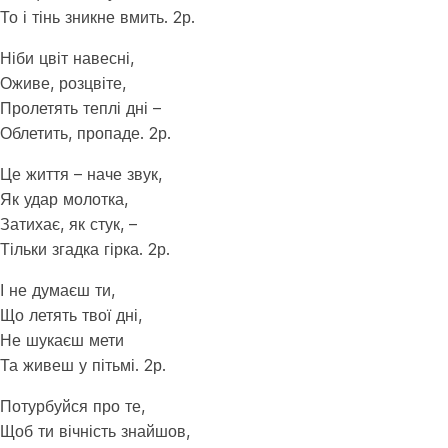
То і тінь зникне вмить. 2р.
Ніби цвіт навесні,
Оживе, розцвіте,
Пролетять теплі дні –
Облетить, пропаде. 2р.
Це життя – наче звук,
Як удар молотка,
Затихає, як стук, –
Тільки згадка гірка. 2р.
І не думаєш ти,
Що летять твої дні,
Не шукаєш мети
Та живеш у пітьмі. 2р.
Потурбуйся про те,
Щоб ти вічність знайшов,