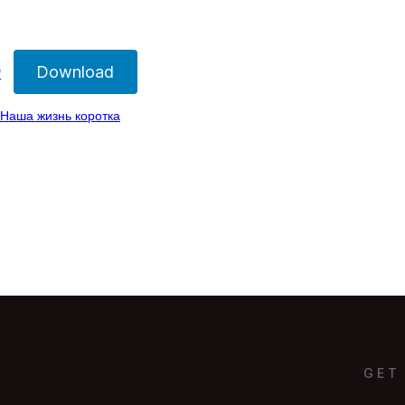
Download
f
: Наша жизнь коротка
GET