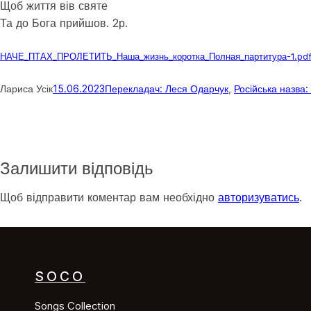
Щоб життя вів святе
Та до Бога прийшов. 2р.
НАЧЕ_ПТАХ_ПРОЛЕТИТЬ_Наша_жизнь_коротка_Полная_партитура-1.pd
Лариса Усік
15.06.2023
Перекладач: Леся Одарчук
, 
Російська назва
Залишити відповідь
Щоб відправити коментар вам необхідно
авторизуватись
.
SOCO
Songs Collection