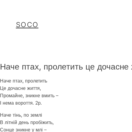
Перейти
до
вмісту
SOCO
Наче птах, пролетить це дочасне
Наче птах, пролетить
Це дочасне життя,
Промайне, зникне вмить –
І нема вороття. 2р.
Наче тінь, по землі
В літній день пробіжить,
Сонце зникне у млі –