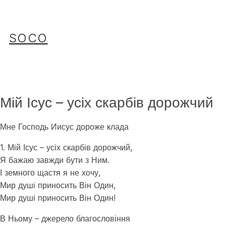
Перейти
до
вмісту
SOCO
Мій Ісус – усіх скарбів дорожчий
Мне Господь Иисус дороже клада
1. Мій Ісус – усіх скарбів дорожчий,
Я бажаю завжди бути з Ним.
І земного щастя я не хочу,
Мир душі приносить Він Один,
Мир душі приносить Він Один!
В Ньому – джерело благословіння