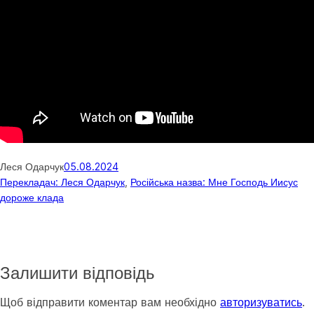
Леся Одарчук
05.08.2024
Перекладач: Леся Одарчук
, 
Російська назва: Мне Господь Иисус
дороже клада
Залишити відповідь
Щоб відправити коментар вам необхідно
авторизуватись
.