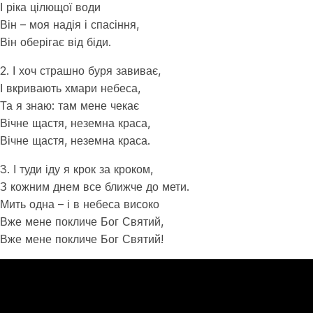
І ріка цілющої води
Він – моя надія і спасіння,
Він оберігає від біди.
2. І хоч страшно буря завиває,
І вкривають хмари небеса,
Та я знаю: там мене чекає
Вічне щастя, неземна краса,
Вічне щастя, неземна краса.
3. І туди іду я крок за кроком,
З кожним днем все ближче до мети.
Мить одна – і в небеса високо
Вже мене покличе Бог Святий,
Вже мене покличе Бог Святий!