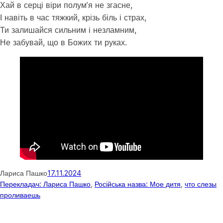
Хай в серці віри полумʼя не згасне,
І навіть в час тяжкий, крізь біль і страх,
Ти залишайся сильним і незламним,
Не забувай, що в Божих ти руках.
Лариса Пашко
17.11.2024
Перекладач: Лариса Пашко
, 
Російська назва: Мое дитя
, 
что слезы
проливаешь