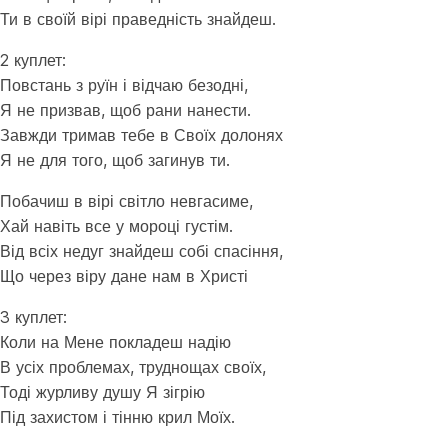
Ти в своїй вірі праведність знайдеш.
2 куплет:
Повстань з руїн і відчаю безодні,
Я не призвав, щоб рани нанести.
Завжди тримав тебе в Своїх долонях
Я не для того, щоб загинув ти.
Побачиш в вірі світло невгасиме,
Хай навіть все у мороці густім.
Від всіх недуг знайдеш собі спасіння,
Що через віру дане нам в Христі
3 куплет:
Коли на Мене покладеш надію
В усіх проблемах, труднощах своїх,
Тоді журливу душу Я зігрію
Під захистом і тінню крил Моїх.