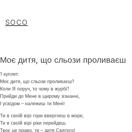
Перейти
до
вмісту
SOCO
Моє дитя, що сльози проливаєш
1 куплет:
Моє дитя, що сльози проливаєш?
Коли Я поруч, то чому в журбі?
Прийди до Мене в щирому зізнанні,
І усвідом – належиш ти Мені!
Ти в своїй вірі гори ввергнеш в море,
Ти в своїй вірі ріки перейдеш.
Твоє це право, ти – дитя Святого!