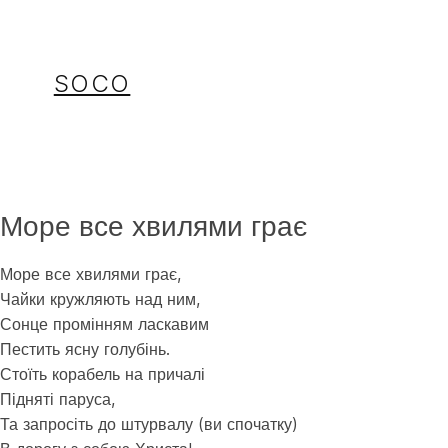
Перейти
до
вмісту
SOCO
Море все хвилями грає
Море все хвилями грає,
Чайки кружляють над ним,
Сонце промінням ласкавим
Пестить ясну голубінь.
Стоїть корабель на причалі
Підняті паруса,
Та запросіть до штурвалу (ви спочатку)