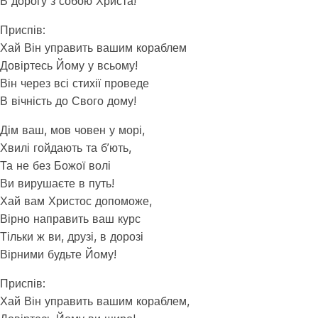
В дорогу з собою Христа!
Приспів:
Хай Він управить вашим кораблем
Довіртесь Йому у всьому!
Він через всі стихії проведе
В вічність до Свого дому!
Дім ваш, мов човен у морі,
Хвилі гойдають та бʼють,
Та не без Божої волі
Ви вирушаєте в путь!
Хай вам Христос допоможе,
Вірно направить ваш курс
Тільки ж ви, друзі, в дорозі
Вірними будьте Йому!
Приспів:
Хай Він управить вашим кораблем,