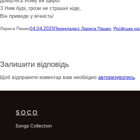
Довіртесь Йому ви щиро!
З Ним бурі, грози не страшні ніде,
Він приведе у вічність!
Лариса Пашко
04.04.2025
Перекладач: Лариса Пашко
, 
Російська на
Залишити відповідь
Щоб відправити коментар вам необхідно
авторизуватись
.
SOCO
Songs Collection