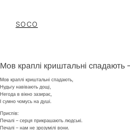
Перейти
до
вмісту
SOCO
Мов краплі криштальні спадають 
Мов краплі криштальні спадають,
Нудьгу навівають дощі,
Негода в вікно зазирає,
І сумно чомусь на душі.
Приспів:
Печалі – серця прикрашають людські.
Печалі – нам не зрозумілі вони.