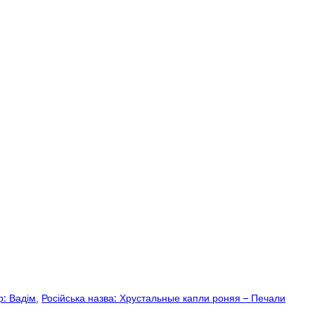
р: Вадім
, 
Російська назва: Хрустальные капли роняя – Печали