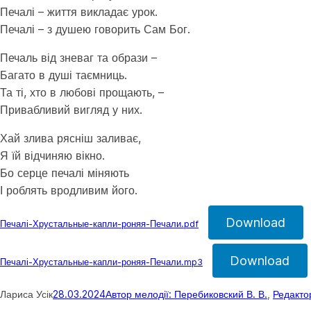
Печалі – життя викладає урок.
Печалі – з душею говорить Сам Бог.
Печаль від зневаг та образи –
Багато в душі таємниць.
Та ті, хто в любові прощають, –
Привабливий вигляд у них.
Хай злива рясніш заливає,
Я їй відчиняю вікно.
Бо серце печалі міняють
І роблять вродливим його.
Download
Печалі-Хрустальные-капли-роняя-Печали.pdf
Download
Печалі-Хрустальные-капли-роняя-Печали.mp3
Лариса Усік
28.03.2024
Автор мелодії: Перебиковский В. В.
, 
Редакто