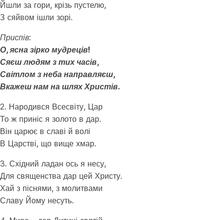
Йшли за гори, крізь пустелю,
З сяйвом ішли зорі.
Приспів:
О, ясна зірко мудреців!
Сяєш людям з тих часів,
Світлом з неба направляєш,
Вкажеш нам на шлях Христів.
2. Народився Всесвіту, Цар
То ж приніс я золото в дар.
Він царює в славі й волі
В Царстві, що вище хмар.
3. Східний ладан ось я несу,
Для священства дар цей Христу.
Хай з піснями, з молитвами
Славу Йому несуть.