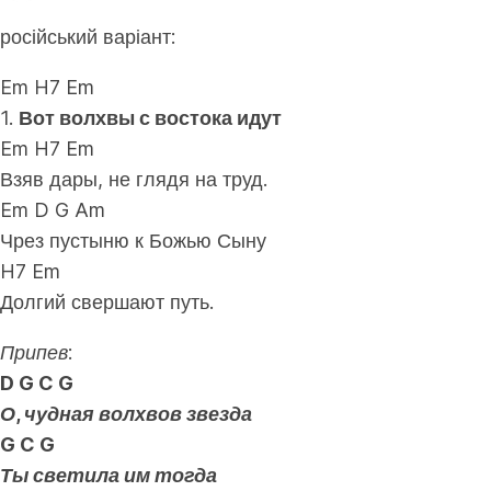
російський варіант:
Em H7 Em
1.
Вот волхвы с востока идут
Em H7 Em
Взяв дары, не глядя на труд.
Em D G Am
Чрез пустыню к Божью Сыну
H7 Em
Долгий свершают путь.
Припев:
D G C G
О, чудная волхвов звезда
G C G
Ты светила им тогда