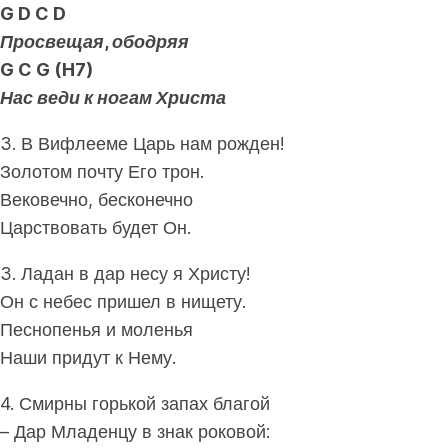
G D C D
Просвещая, ободряя
G C G (H7)
Нас веди к ногам Христа
3. В Вифлееме Царь нам рожден!
Золотом почту Его трон.
Вековечно, бесконечно
Царствовать будет Он.
3. Ладан в дар несу я Христу!
Он с небес пришел в нищету.
Песнопенья и моленья
Наши придут к Нему.
4. Смирны горькой запах благой
– Дар Младенцу в знак роковой: