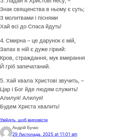
3. Ладан я Христові несу, –
Знак священства в ньому є суть;
З молитвами і піснями
Хай всі до Спаса йдуть!
4. Смирна – це дарунок є мій,
Запах в ній є дуже гіркий:
Кров, страждання, мук вмирання
Й гріб запечатаний.
5. Хай хвала Христові звучить, –
Цар і Бог йде людям служить!
Алилуя! Алилуя!
Будем Христа хвалить!
Увійдіть, щоб відповісти
Андрій Бучко
29 Листопада, 2025 at 11:01 am