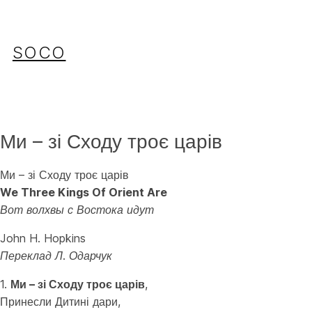
Перейти
до
вмісту
SOCO
Ми – зі Сходу троє царів
Ми – зі Сходу троє царів
We Three Kings Of Orient Are
Вот волхвы с Востока идут
John H. Hopkins
Переклад Л. Одарчук
1.
Ми – зі Сходу троє царів
,
Принесли Дитині дари,