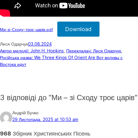
Download
Ми-зі-Сходу-троє-царів.pdf
Леся Одарчук
03.08.2024
Автор мелодії: John H. Hopkins
, 
Перекладач: Леся Одарчук
, 
Російська назва: We Three Kings Of Orient Are Вот волхвы с
Востока идут
3 відповіді до “Ми – зі Сходу троє царів”
Андрій Бучко
29 Листопада, 2025 at 10:53 am
968
Збірник Християнських Пісень