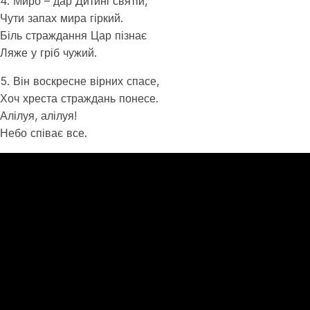
4. Миро – дар Дитині святій,
Чути запах мира гіркий.
Біль страждання Цар пізнає
Ляже у гріб чужий.
5. Він воскресне вірних спасе,
Хоч хреста страждань понесе.
Алілуя, алілуя!
Небо співає все.