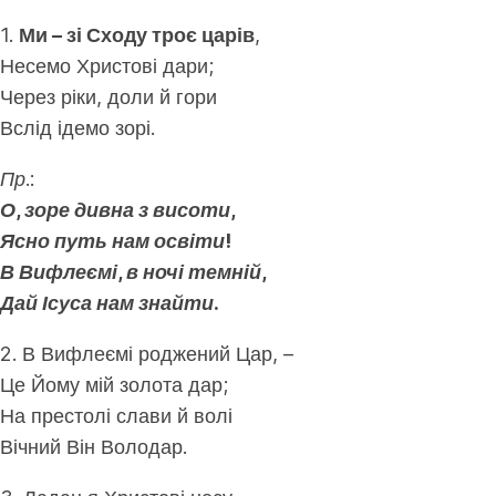
1.
Ми – зі Сходу троє царів
,
Несемо Христові дари;
Через ріки, доли й гори
Вслід ідемо зорі.
Пр.:
О, зоре дивна з висоти,
Ясно путь нам освіти!
В Вифлеємі, в ночі темній,
Дай Ісуса нам знайти.
2. В Вифлеємі роджений Цар, –
Це Йому мій золота дар;
На престолі слави й волі
Вічний Він Володар.