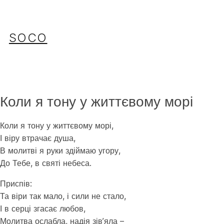
Перейти
до
вмісту
SOCO
Коли я тону у життєвому морі
Коли я тону у життєвому морі,
І віру втрачає душа,
В молитві я руки здіймаю угору,
До Тебе, в святі небеса.
Приспів:
Та віри так мало, і сили не стало,
І в серці згасає любов,
Молитва ослабла, надія зів’яла –