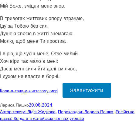
Мій Боже, зміцни мене знов.
В тривогах життєвих опору втрачаю,
Іду за Тобою без сил.
Душею своєю в житті знемагаю.
Молю, щоб мене Ти простив.
І вірю, що чуєш мене, Отче милий.
Хоч віри так мало в мені:
Даєш мені сили йти далі сміливо,
І духом не впасти в борні.
Завантажити
Коли-я-тону-у-життєвому-морі
Лариса Пашко
20.08.2024
Автор тексту: Лідія Жидкова
, 
Перекладач: Лариса Пашко
, 
Російська
назва: Когда я в житейских волнах утопаю