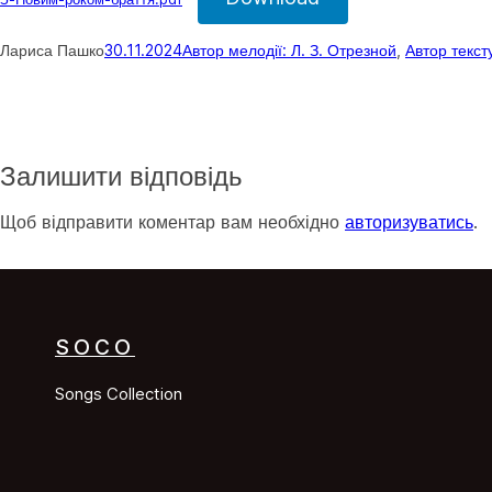
Лариса Пашко
30.11.2024
Автор мелодії: Л. З. Отрезной
, 
Автор текст
Залишити відповідь
Щоб відправити коментар вам необхідно
авторизуватись
.
SOCO
Songs Collection