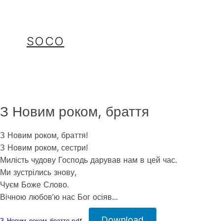
Перейти
до
вмісту
SOCO
З Новим роком, браття
З Новим роком, браття!
З Новим роком, сестри!
Милість чудову Господь дарував нам в цей час.
Ми зустрілись знову,
Чуєм Боже Слово.
Вічною любов’ю нас Бог осіяв…
Download
З-Новим-роком-браття.pdf