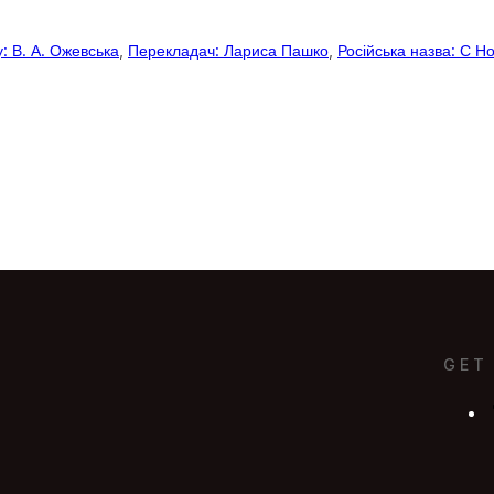
у: В. А. Ожевська
, 
Перекладач: Лариса Пашко
, 
Російська назва: С Н
GET