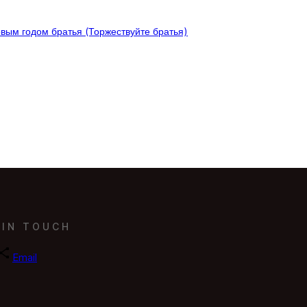
овым годом братья (Торжествуйте братья)
 IN TOUCH
Email