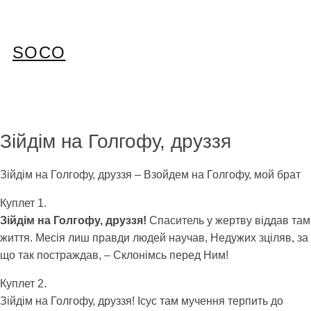
Перейти
до
вмісту
SOCO
Зійдім на Голгофу, друззя
Зійдім на Голгофу, друззя – Взойдем на Голгофу, мой брат
Куплет 1.
Зійдім на Голгофу, друззя!
Спаситель у жертву віддав там
життя. Месія лиш правди людей научав, Недужих зціляв, за
що так постраждав, – Склонімсь перед Ним!
Куплет 2.
Зійдім на Голгофу, друззя! Ісус там мучення терпить до