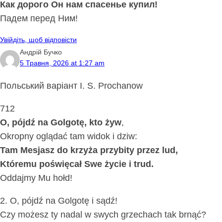
Как дорого Он нам спасенье купил!
Падем перед Ним!
Увійдіть, щоб відповісти
Андрій Бучко
5 Травня, 2026 at 1:27 am
Польський варіант I. S. Prochanow
712
O, pójdź na Golgotę, kto żyw
,
Okropny oglądać tam widok i dziw:
Tam Mesjasz do krzyża przybity przez lud,
Któremu poświęcał Swe życie i trud.
Oddajmy Mu hołd!
2. O, pójdź na Golgotę i sądź!
Czy możesz ty nadal w swych grzechach tak brnąć?