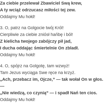
Za ciebie przelewał Zbawiciel Swą krew,
A ty wciąż odrzucasz miłości tej zew.
Oddajmy Mu hołd!
3. O, patrz na Golgocie twój Król!
Cierpliwie za ciebie zniósł hańbę i ból!
Z kielicha twojego zabójczy pił jad,
I ducha oddając śmiertelnie On zbladł.
Oddajmy Mu hołd!
4. O, spójrz na Golgotę, tam wzwyż!
Tam Jezus wyciąga Swe ręce na krzyż.
„Ach, przebacz im, Ojcze,” — tak wołał On w głos.
—
„Nie wiedzą, co czynią” — i spadł Nań ten cios.
Oddajmy Mu hołd!