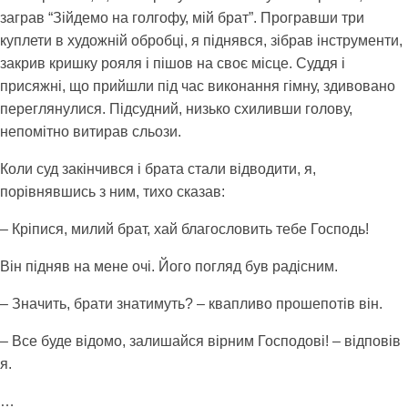
заграв “Зійдемо на голгофу, мій брат”. Програвши три
куплети в художній обробці, я піднявся, зібрав інструменти,
закрив кришку рояля і пішов на своє місце. Суддя і
присяжні, що прийшли під час виконання гімну, здивовано
переглянулися. Підсудний, низько схиливши голову,
непомітно витирав сльози.
Коли суд закінчився і брата стали відводити, я,
порівнявшись з ним, тихо сказав:
– Кріпися, милий брат, хай благословить тебе Господь!
Він підняв на мене очі. Його погляд був радісним.
– Значить, брати знатимуть? – квапливо прошепотів він.
– Все буде відомо, залишайся вірним Господові! – відповів
я.
…