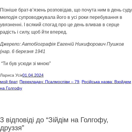
Пізніше брат-в’язень розповідав, що почута ним в день суду
мелодія супроводжувала його в усі роки перебування в
увязненні. І всякий спогад про це день вливав в серце
радість і силу, щоб йти вперед.
Джерело: Автобіографія Евгеній Никифорович Пушков
(нар. 6 березня 1941
“Ти був усюди зі мною”
Лариса Усік
01.04.2024
мой брат
, 
Перекладач: Псалмоспiви – 79
, 
Російська назва: Взойдем
на Голгофу
3 відповіді до “Зійдім на Голгофу,
друззя”