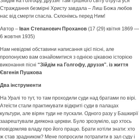
Зійдім на Голгофу, друззя! Там грішного світу отрута уся
Страждання безмірні Христу завдала – Лиш Божа любов
нас від смерти спасла. Склонімсь перед Ним!
Автор –
Іван Степанович Проханов
(17 (29) квітня 1869 —
6 жовтня 1935)
Нам невідомі обставини написання цієї пісні, але
пропонуємо вам ознайомитися з однією цікавою історією
виконання пісні
“Зійдім на Голгофу, друззя”. із життя
Євгенія Пушкова
Два інструменти
На Уралі то тут, то там проходили суди над братами по вірі.
Атеїсти стали практикувати відкриті суди в палацах
культури, але вірян туди не пускали. Одного разу у Башкирії
заарештували диякона церкви. Було зрозуміло, що хтось
повідомляв владу про його працю. Брати хотіли знати: хто
ж став зрадником? Мене попросили потрапити в зал суду і