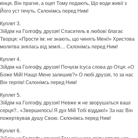
кінця. Він прагне, а оцет Тому подають, Що води живії з
Його уст течуть. Склонімсь перед Ним!
Куплет 3.
Зійдім на Голгофу, друззя! Спаситель в любові благає
Творця: «Прости їм: не знають, що чинять Мені!» Христова
молитва знялась від землі… Склонімсь перед Ним!
Куплет 4.
Зійдім на Голгофу, друззя! Почуєм Ісуса слова до Отця: «О
Боже Мій! Нащо Мене залишив?» О любі друззя, то за нас
Він терпів! Склонімсь перед Ним!
Куплет 5.
Зійдім на Голгофу, друззя! Невже ж не зворушаться ваші
серця?.. «Звершилось! Я дух Мій Тобі віддаю!» За нас Він
пожертвував душу Свою. Склонімсь перед Ним!
Куплет 6.