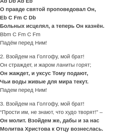
Ab Db Ab Eb
О правде святой проповедовал Он,
Eb C Fm C Db
Больных исцелял, а теперь Он казнён.
Bbm C Fm C Fm
Падём перед Ним!
2. Взойдем на Голгофу, мой брат!
Он страждет, и жаром ланиты горят;
Он жаждет, и уксус Тому подают,
Чьи воды живые для мира текут.
Падем перед Ним!
3. Взойдем на Голгофу, мой брат!
“Прости им, не знают, что худо творят!” –
Он молит. Взойдем же, дабы и за нас
Молитва Христова к Отцу вознеслась.