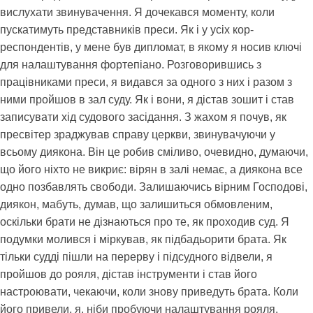
вислухати звинувачення. Я дочекався моменту, коли
пускатимуть представників преси. Як і у усіх кор-
респондентів, у мене був дипломат, в якому я носив ключі
для налаштування фортепіано. Розговорившись з
працівниками преси, я видався за одного з них і разом з
ними пройшов в зал суду. Як і вони, я дістав зошит і став
записувати хід судового засідання. З жахом я почув, як
пресвітер зраджував справу церкви, звинувачуючи у
всьому диякона. Він це робив сміливо, очевидно, думаючи,
що його ніхто не викриє: вірян в залі немає, а диякона все
одно позбавлять свободи. Залишаючись вірним Господові,
диякон, мабуть, думав, що залишиться обмовленим,
оскільки брати не дізнаються про те, як проходив суд. Я
подумки молився і міркував, як підбадьорити брата. Як
тільки судді пішли на перерву і підсудного відвели, я
пройшов до рояля, дістав інструменти і став його
настроювати, чекаючи, коли знову приведуть брата. Коли
його привели, я, ніби пробуючи налаштування рояля,