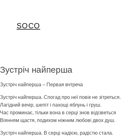
Перейти
до
вмісту
SOCO
Зустріч найперша
Зустріч найперша – Первая вчтреча
Зустріч найперша. Спогад про неї повік не зітреться.
Лагідний вечір, шепіт і пахощі яблунь і груш.
Час проминає, тільки вона в серці знов відізветься
Віянням щастя, подихом ніжним любові двох душ.
Зустріч найперша. В серці надією, радістю стала.