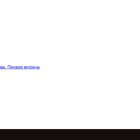
зва: Первая вчтреча