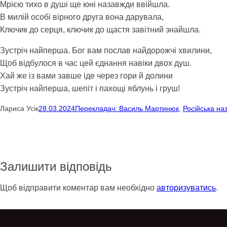
Мрією тихо в душі ще юні назавжди ввійшла.
В милій особі вірного друга вона дарувала,
Ключик до серця, ключик до щастя завітний знайшла.
Зустріч найперша. Бог вам послав найдорожчі хвилини,
Щоб відбулося в час цей єднання навіки двох душ.
Хай же із вами завше іде через гори й долини
Зустріч найперша, шепіт і пахощі яблунь і груш!
Лариса Усік
28.03.2024
Перекладач: Василь Мартинюк
, 
Російська на
Залишити відповідь
Щоб відправити коментар вам необхідно
авторизуватись
.