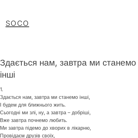
Перейти
до
вмісту
SOCO
Здається нам, завтра ми станемо
інші
1.
Здається нам, завтра ми станемо інші,
І будем для ближнього жить.
Сьогодні ми злі, ну, а завтра – добріші,
Вже завтра почнемо любить.
Ми завтра підемо до хворих в лікарню,
Провідаєм друзів своїх,