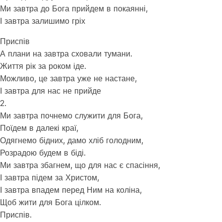
Ми завтра до Бога прийдем в покаянні,
І завтра залишимо гріх
Приспів
А плани на завтра сховали тумани.
Життя рік за роком іде.
Можливо, це завтра уже не настане,
І завтра для нас не прийде
2.
Ми завтра почнемо служити для Бога,
Поїдем в далекі краї,
Одягнемо бідних, дамо хліб голодним,
Розрадою будем в біді.
Ми завтра збагнем, що для нас є спасіння,
І завтра підем за Христом,
І завтра впадем перед Ним на коліна,
Щоб жити для Бога цілком.
Приспів.