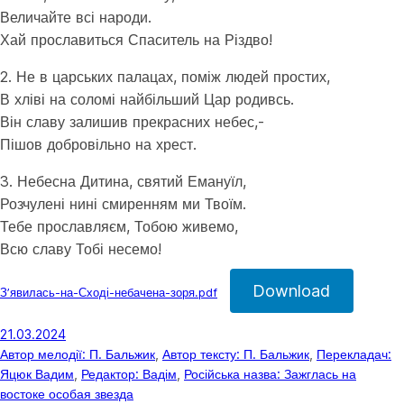
Величайте всі народи.
Хай прославиться Спаситель на Різдво!
2. Не в царських палацах, поміж людей простих,
В хліві на соломі найбільший Цар родивсь.
Він славу залишив прекрасних небес,-
Пішов добровільно на хрест.
3. Небесна Дитина, святий Емануїл,
Розчулені нині смиренням ми Твоїм.
Тебе прославляєм, Тобою живемо,
Всю славу Тобі несемо!
Download
Зʼявилась-на-Сході-небачена-зоря.pdf
21.03.2024
Автор мелодії: П. Бальжик
, 
Автор тексту: П. Бальжик
, 
Перекладач:
Яцюк Вадим
, 
Редактор: Вадім
, 
Російська назва: Зажглась на
востоке особая звезда