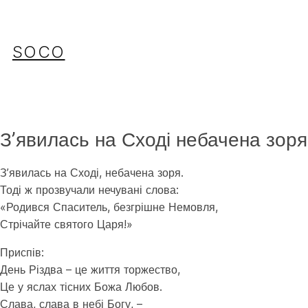
Перейти
до
вмісту
SOCO
Зʼявилась на Сході небачена зоря
Зʼявилась на Сході, небачена зоря.
Тоді ж прозвучали нечувані слова:
«Родився Спаситель, безгрішне Немовля,
Стрічайте святого Царя!»
Приспів:
День Різдва – це життя торжество,
Це у яслах тісних Божа Любов.
Слава, слава в небі Богу, –