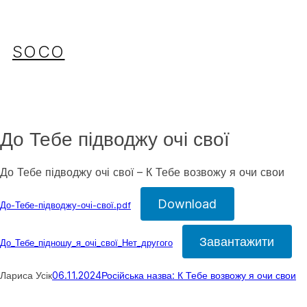
Перейти
до
вмісту
SOCO
До Тебе підводжу очі свої
До Тебе підводжу очі свої – К Тебе возвожу я очи свои
Download
До-Тебе-підводжу-очі-свої.pdf
Завантажити
До_Тебе_підношу_я_очі_свої_Нет_другого
Лариса Усік
06.11.2024
Російська назва: К Тебе возвожу я очи свои