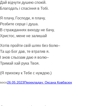
Дай відчути душею спокій.
Благодать і спасіння в Тобі.
Я плачу, Господи, я плачу,
Розбите серце і душа.
В стражданнях виходу не бачу,
Христос, мене не залишай
Хотів пройти свій шлях без болю–
Та що Бог дав, те втратив я.
І знов сльозам даю я волю–
Тримай хай рука Твоя.
(Я прихожу к Тебе с нуждою.)
soco
26.05.2023
Перекладач: Оксана Ковбасюк