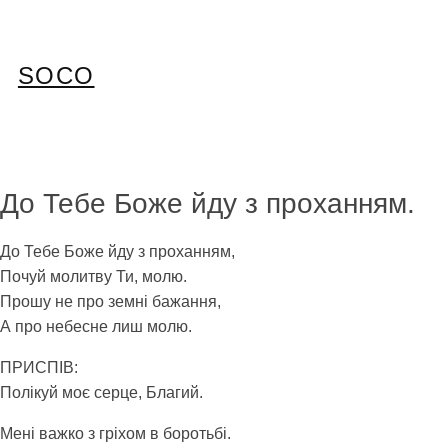
Перейти
до
вмісту
SOCO
До Тебе Боже йду з проханням.
До Тебе Боже йду з проханням,
Почуй молитву Ти, молю.
Прошу не про земні бажання,
А про небесне лиш молю.
ПРИСПІВ:
Полікуй моє серце, Благий.
Мені важко з гріхом в боротьбі.