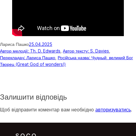
Лариса Пашко
25.04.2025
Автор мелодії: Th. D. Edwards
, 
Автор тексту: S. Davies
, 
Перекладач: Лариса Пашко
, 
Російська назва: Чудный, великий Бог
Творец (Great God of wonders!)
Залишити відповідь
Щоб відправити коментар вам необхідно
авторизуватись
.
SOCO