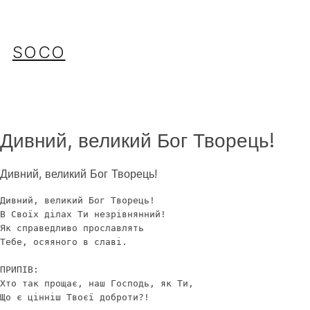
Перейти
до
вмісту
SOCO
Дивний, великий Бог Творець!
Дивний, великий Бог Творець!
Дивний, великий Бог Творець!

В Своїх ділах Ти незрівнянний!

Як справедливо прославлять

Тебе, осяяного в славі. 

ПРИПІВ: 

Хто так прощає, наш Господь, як Ти,

Що є цінніш Твоєї доброти?!
