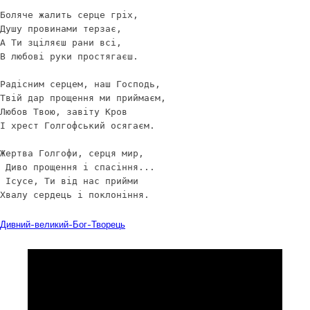
Боляче жалить серце гріх,

Душу провинами терзає,

А Ти зціляєш рани всі,

В любові руки простягаєш.

Радісним серцем, наш Господь,

Твій дар прощення ми приймаєм,

Любов Твою, завіту Кров

І хрест Голгофський осягаєм.

Жертва Голгофи, серця мир,

 Диво прощення і спасіння...

 Ісусе, Ти від нас прийми

Хвалу сердець і поклоніння.
Завантажити
Дивний-великий-Бог-Творець