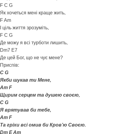
F C G
Як хочеться мені краще жить,
F Am
І ціль життя зрозуміть,
F C G
Де можу я всі турботи лишить,
Dm7 E7
Де цей Бог, що не чує мене?
Приспів:
C G
Якби шукав ти Мене,
Am F
Щирим серцем та душею своєю,
C G
Я врятував би тебе,
Am F
Та гріхи всі омив би Кров’ю Своєю.
Dm E Am