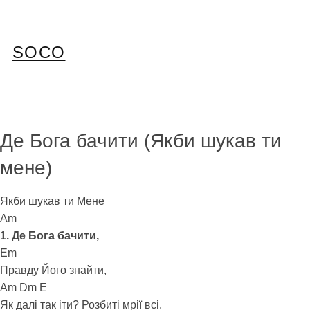
Перейти
до
вмісту
SOCO
Де Бога бачити (Якби шукав ти
мене)
Якби шукав ти Мене
Am
1. Де Бога бачити,
Em
Правду Його знайти,
Am Dm E
Як далi так іти? Розбиті мрії всі.