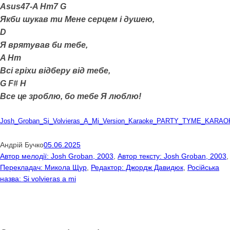
Asus47-A Hm7 G
Якби шукав ти Мене серцем і душею,
D
Я врятував би тебе,
A Hm
Всі гріхи відберу від тебе,
G F# H
Все це зроблю, бо тебе Я люблю!
Josh_Groban_Si_Volvieras_A_Mi_Version_Karaoke_PARTY_TYME_KARA
Андрій Бучко
05.06.2025
Автор мелодії: Josh Groban, 2003
, 
Автор тексту: Josh Groban, 2003
,
Перекладач: Микола Щур
, 
Редактор: Джордж Давидюк
, 
Російська
назва: Si volvieras a mi