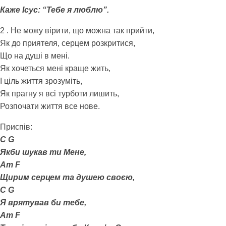
Каже Ісус: “Тебе я люблю”.
2 . Не можу вірити, що можна так прийти,
Як до приятеля, серцем розкритися,
Що на душі в мені.
Як хочеться мені краще жить,
І ціль життя зрозуміть,
Як прагну я всі турботи лишить,
Розпочати життя все нове.
Приспів:
C G
Якби шукав ти Мене,
Am F
Щирим серцем та душею своєю,
C G
Я врятував би тебе,
Am F