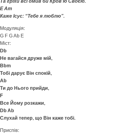
Та гріхи всі омив би Кров’ю Своєю.
E Am
Каже Ісус: “Тебе я люблю”.
Модуляція:
G F G Ab E
Міст:
Db
Не вагайся друже мій,
Bbm
Тобі дарує Він спокій,
Ab
Ти до Нього прийди,
F
Все Йому розкажи,
Db Ab
Слухай тепер, що Він каже тобі.
Приспів: