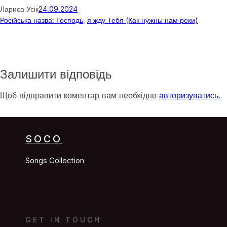
Лариса Усік
24.09.2024
Російська назва: Господь
, 
я жду Тебя (Как нужны нам реки)
Залишити відповідь
Щоб відправити коментар вам необхідно
авторизуватись
.
SOCO
Songs Collection
GET IN TOUCH