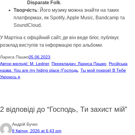
Disparate Folk
.
Творчість
: Його музику можна знайти на таких
платформах, як Spotify, Apple Music, Bandcamp та
SoundCloud.
У Мартіна є офіційний сайт, де він веде блог, публікує
розклад виступів та інформацію про альбоми.
Лариса Пашко
05.06.2023
Автор мелодії: M. Ledner
, 
Перекладач: Лариса Пашко
, 
Російська
назва: You are my hiding place (Господь
, 
Ты мой покров) В Тебе
Укроюсь я
2 відповіді до “Господь, Ти захист мій”
Андрій Бучко
8 Квітня, 2026 at 6:43 pm