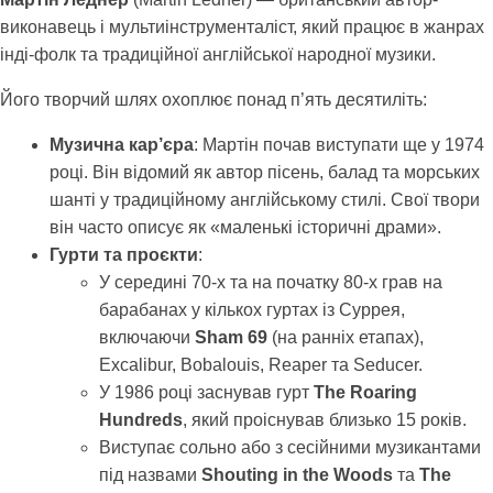
виконавець і мультиінструменталіст, який працює в жанрах
інді-фолк та традиційної англійської народної музики.
Його творчий шлях охоплює понад п’ять десятиліть:
Музична кар’єра
: Мартін почав виступати ще у 1974
році. Він відомий як автор пісень, балад та морських
шанті у традиційному англійському стилі. Свої твори
він часто описує як «маленькі історичні драми».
Гурти та проєкти
:
У середині 70-х та на початку 80-х грав на
барабанах у кількох гуртах із Суррея,
включаючи
Sham 69
(на ранніх етапах),
Excalibur, Bobalouis, Reaper та Seducer.
У 1986 році заснував гурт
The Roaring
Hundreds
, який проіснував близько 15 років.
Виступає сольно або з сесійними музикантами
під назвами
Shouting in the Woods
та
The