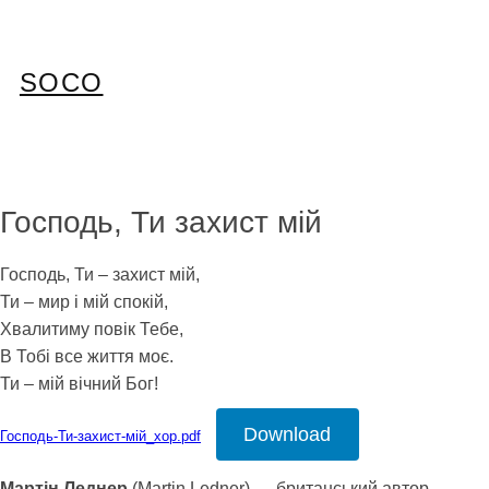
Перейти
до
вмісту
SOCO
Господь, Ти захист мій
Господь, Ти – захист мій,
Ти – мир і мій спокій,
Хвалитиму повік Тебе,
В Тобі все життя моє.
Ти – мій вічний Бог!
Download
Господь-Ти-захист-мій_хор.pdf
Мартін Леднер
(Martin Ledner) — британський автор-