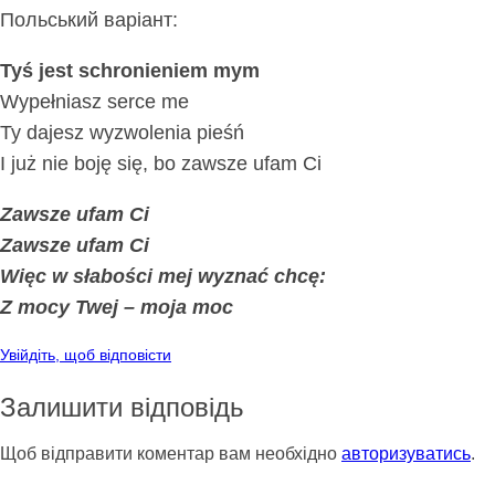
Польський варіант:
Tyś jest schronieniem mym
Wypełniasz serce me
Ty dajesz wyzwolenia pieśń
I już nie boję się, bo zawsze ufam Ci
Zawsze ufam Ci
Zawsze ufam Ci
Więc w słabości mej wyznać chcę:
Z mocy Twej – moja moc
Увійдіть, щоб відповісти
Залишити відповідь
Щоб відправити коментар вам необхідно
авторизуватись
.