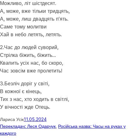
Можливо, літ шістдесят.
А, може, вже тільки тридцять,
А, може, лиш двадцять п’ять.
Саме тому молитви
Хай в небо летять, летять.
2.Час до людей суворий,
Стрілка біжить, біжить…
Квапить усіх нас, бо скоро,
Час зовсім вже пролетить!
3.Безліч доріг у світі,
В кожної є кінець,
Тих з нас, хто ходить в світлі,
У вічності жде Отець.
Лариса Усік
11.05.2024
Перекладач: Леся Одарчук
, 
Російська назва: Часы на руках у
каждого