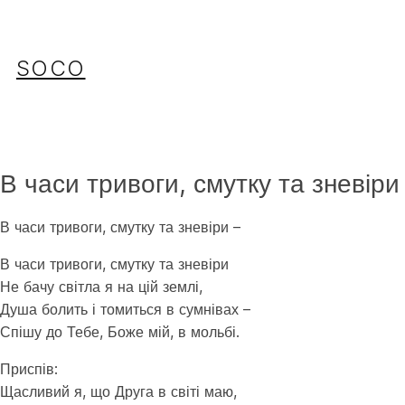
Перейти
до
вмісту
SOCO
В часи тривоги, смутку та зневіри
В часи тривоги, смутку та зневіри –
В часи тривоги, смутку та зневіри
Не бачу світла я на цій землі,
Душа болить і томиться в сумнівах –
Спішу до Тебе, Боже мій, в мольбі.
Приспів:
Щасливий я, що Друга в світі маю,