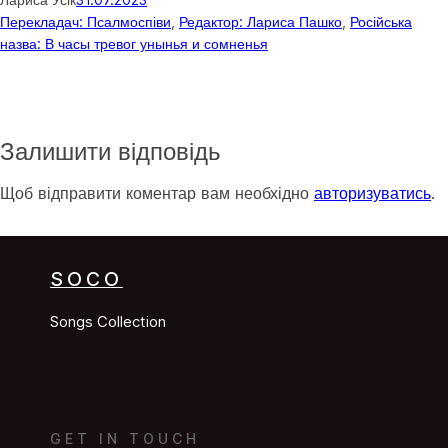
Перекладач: Псалмоспіви
, 
Редактор: Лариса Пашко
, 
Російська
назва: В часы тревог унынья и сомненья
Залишити відповідь
Щоб відправити коментар вам необхідно
авторизуватись
.
SOCO
Songs Collection
GET IN TOUCH