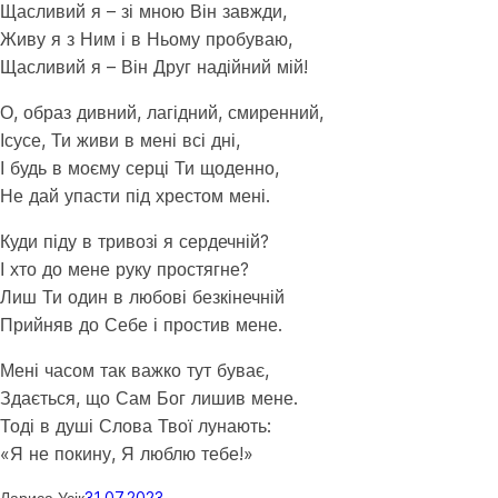
Щасливий я – зі мною Він завжди,
Живу я з Ним і в Ньому пробуваю,
Щасливий я – Він Друг надійний мій!
О, образ дивний, лагідний, смиренний,
Ісусе, Ти живи в мені всі дні,
І будь в моєму серці Ти щоденно,
Не дай упасти під хрестом мені.
Куди піду в тривозі я сердечній?
І хто до мене руку простягне?
Лиш Ти один в любові безкінечній
Прийняв до Себе і простив мене.
Мені часом так важко тут буває,
Здається, що Сам Бог лишив мене.
Тоді в душі Слова Твої лунають:
«Я не покину, Я люблю тебе!»
Лариса Усік
31.07.2023