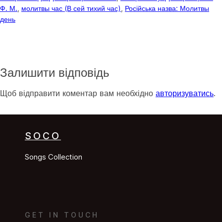
Ф. М.
, 
молитвы час (В сей тихий час)
, 
Російська назва: Молитвы
день
Залишити відповідь
Щоб відправити коментар вам необхідно
авторизуватись
.
SOCO
Songs Collection
GET IN TOUCH