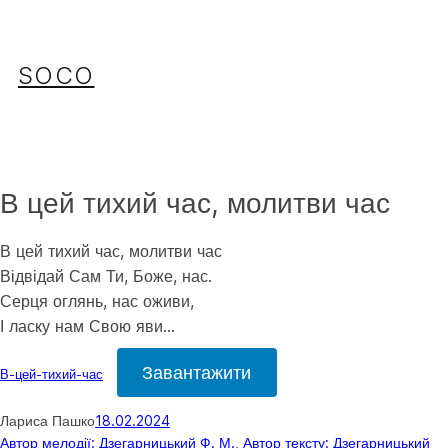
Перейти
до
вмісту
SOCO
В цей тихий час, молитви час
В цей тихий час, молитви час
Відвідай Сам Ти, Боже, нас.
Серця оглянь, нас оживи,
І ласку нам Свою яви…
Завантажити
В-цей-тихий-час
Лариса Пашко
18.02.2024
Автор мелодії: Дзегарницький Ф. М.
, 
Автор тексту: Дзегарницький