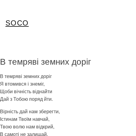
Перейти
до
вмісту
SOCO
В темряві земних доріг
В темряві земних доріг
Я втомився і знеміг,
Щоби вічність віднайти
Дай з Тобою поряд йти.
Вірність дай нам зберегти,
Істинам Твоїм навчай,
Твою волю нам відкрий,
В самоті не залишай.