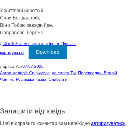
У життєвій боротьбі
Сили Бог дає тобі,
Він з Тобою завжди йде,
Направляє, береже.
Дай-с-Тобою-мне-идти-для-Ірп.гр.-Полная-
Download
партитура.pdf
Лариса Усік
07.07.2025
Автор мелодії: Спірічуелс
, 
но силен Ты
, 
Перекладач: Віталій
Чопчик
, 
Російська назва: Слабый я
Залишити відповідь
Щоб відправити коментар вам необхідно
авторизуватись
.