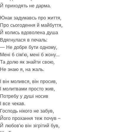
Й приходять не дарма.
Юнак задумавсь про життя,
Про сьогодення й майбуття,
Й колись вдоволена душа
Вдягнулася в печаль:
— Не добре бути одному,
Мені б сім’ю, мені б жону…
Та долю як знайти свою,
Не знаю я, на жаль.
І він молився, він просив,
І молитвами просто жив,
Потребу у душі носив
І все чекав.
Господь нікого не забув,
Його прохання теж почув –
Й любов’ю він зігрітий був,