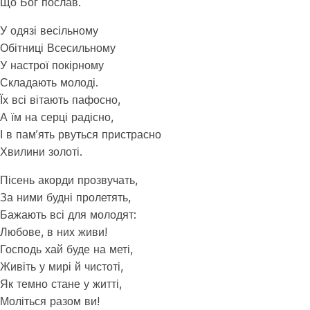
Що Бог послав.
У одязі весільному
Обітниці Всесильному
У настрої покірному
Складають молоді.
Їх всі вітають пафосно,
А їм на серці радісно,
І в пам’ять рвуться пристрасно
Хвилини золоті.
Пісень акорди прозвучать,
За ними будні пролетять,
Бажають всі для молодят:
Любове, в них живи!
Господь хай буде на меті,
Живіть у мирі й чистоті,
Як темно стане у житті,
Моліться разом ви!