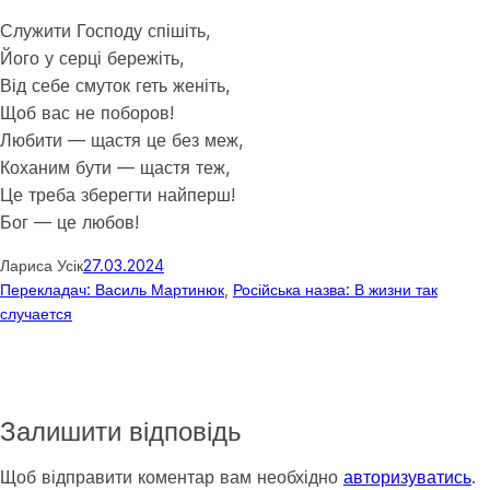
Служити Господу спішіть,
Його у серці бережіть,
Від себе смуток геть женіть,
Щоб вас не поборов!
Любити — щастя це без меж,
Коханим бути — щастя теж,
Це треба зберегти найперш!
Бог — це любов!
Лариса Усік
27.03.2024
Перекладач: Василь Мартинюк
, 
Російська назва: В жизни так
случается
Залишити відповідь
Щоб відправити коментар вам необхідно
авторизуватись
.