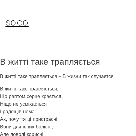
Перейти
до
вмісту
SOCO
В житті таке трапляється
В житті таке трапляється – В жизни так случается
В житті таке трапляється,
Що раптом серце крається,
Ніщо не усміхається
І радощів нема.
Ах, почуття ці пристрасні!
Вони для юних болісні,
Але доволі корисні