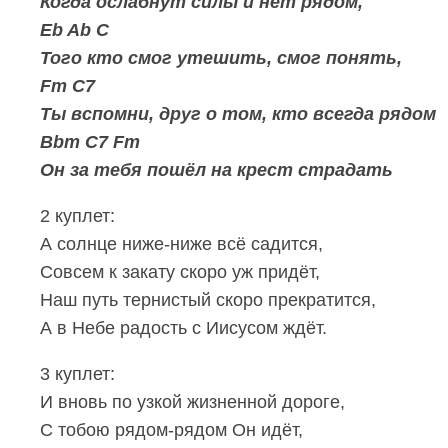
Когда ослабнут силы и нет рядом,
Eb Ab C
Того кто смог утешить, смог понять,
Fm C7
Ты вспомни, друг о том, кто всегда рядом
Bbm C7 Fm
Он за тебя пошёл на крест страдать
2 куплет:
А солнце ниже-ниже всё садится,
Совсем к закату скоро уж придёт,
Наш путь тернистый скоро прекратится,
А в Небе радость с Иисусом ждёт.
3 куплет:
И вновь по узкой жизненной дороге,
С тобою рядом-рядом Он идёт,