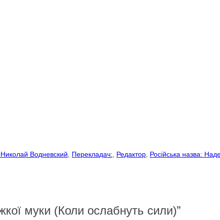
: Николай Водневский
, 
Перекладач:
, 
Редактор
, 
Російська назва: Над
ажкої муки (Коли ослабнуть сили)”