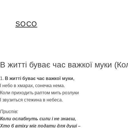
Перейти
до
вмісту
SOCO
В житті буває час важкої муки (К
1.
В житті буває час важкої муки,
І небо в хмарах, сонечка нема.
Коли приходить раптом мить розлуки
І звузиться стежина в небеса.
Приспів:
Коли ослабнуть сили і не знаєш,
Хто б втіху міг подати для душі –