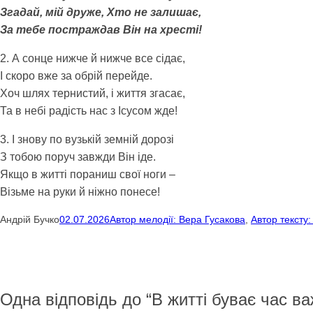
Згадай, мій друже, Хто не залишає,
За тебе постраждав Він на хресті!
2. А сонце нижче й нижче все сідає,
І скоро вже за обрій перейде.
Хоч шлях тернистий, і життя згасає,
Та в небі радість нас з Ісусом жде!
3. І знову по вузькій земній дорозі
З тобою поруч завжди Він іде.
Якщо в житті пораниш свої ноги –
Візьме на руки й ніжно понесе!
Андрій Бучко
02.07.2026
Автор мелодії: Вера Гусакова
, 
Автор тексту
Одна відповідь до “В житті буває час в