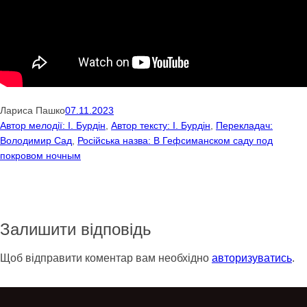
Лариса Пашко
07.11.2023
Автор мелодії: І. Бурдін
, 
Автор тексту: І. Бурдін
, 
Перекладач:
Володимир Сад
, 
Російська назва: В Гефсиманском саду под
покровом ночным
Залишити відповідь
Щоб відправити коментар вам необхідно
авторизуватись
.