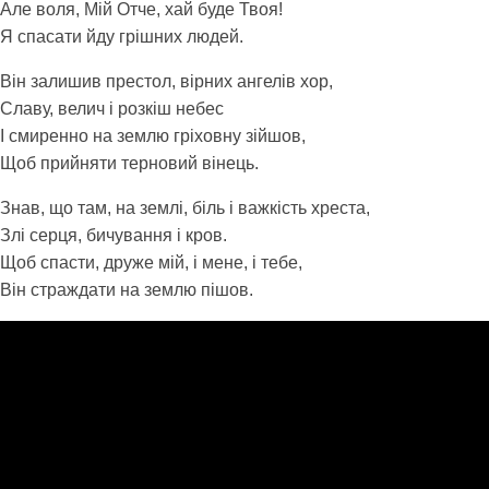
Але воля, Мій Отче, хай буде Твоя!
Я спасати йду грішних людей.
Він залишив престол, вірних ангелів хор,
Славу, велич і розкіш небес
І смиренно на землю гріховну зійшов,
Щоб прийняти терновий вінець.
Знав, що там, на землі, біль і важкість хреста,
Злі серця, бичування і кров.
Щоб спасти, друже мій, і мене, і тебе,
Він страждати на землю пішов.