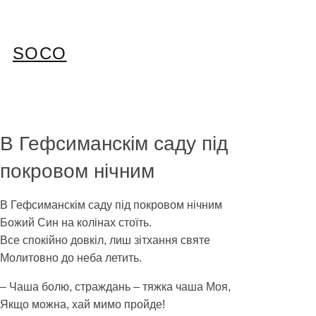
Перейти
до
вмісту
SOCO
В Гефсиманскім саду під
покровом нічним
В Гефсиманскім саду під покровом нічним
Божий Син на колінах стоїть.
Все спокійно довкіл, лиш зітхання святе
Молитовно до неба летить.
– Чаша болю, страждань – тяжка чаша Моя,
Якщо можна, хай мимо пройде!