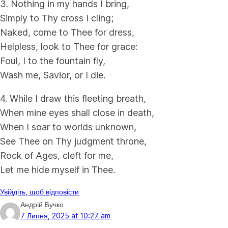
3. Nothing in my hands I bring,
Simply to Thy cross I cling;
Naked, come to Thee for dress,
Helpless, look to Thee for grace:
Foul, I to the fountain fly,
Wash me, Savior, or I die.
4. While I draw this fleeting breath,
When mine eyes shall close in death,
When I soar to worlds unknown,
See Thee on Thy judgment throne,
Rock of Ages, cleft for me,
Let me hide myself in Thee.
Увійдіть, щоб відповісти
Андрій Бучко
7 Липня, 2025 at 10:27 am