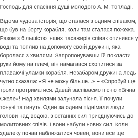
Господь для спасіння душі молодого А. М. Топладі.
Відома чудова історія, що сталася з одним співаком,
що був на борту корабля, коли там сталася пожежа.
Разом з більшістю інших пасажирів співак опинився у
воді та поплив на допомогу своїй дружині, яка
боролася з хвилями. Запропонувавши їй покласти
руки йому на плечі, він намагався схопитися за
плаваючі уламки корабля. Незабаром дружина ледь
чутно сказала: «Я не можу більше…» – «Спробуй ще
трохи протриматися. Давай заспіваємо пісню «Вічна
Скеле»! Над хвилями залунала пісня. Її почули
тонучі та гинуть. Один за одним піднімали люди
голови над водою, з останніх сил приєднуючись до
молитовних співів. І вони набули нових сил. Коли
здалеку почав наближатися човен, вони все ще