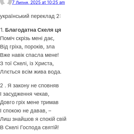
7 Липня, 2025 at 10:25 am
український переклад 2:
1.
Благодатна Скеля ця
Поміч скрізь мені дає,
Від гріха, пороків, зла
Вже навік спасла мене!
З тої Скелі, із Христа,
Ллється всім жива вода.
2 . Я закону не сповняв
І засудження чекав,
Довго гріх мене тримав
І спокою не давав, –
Лиш знайшов я спокій свій
В Скелі Господа святій!