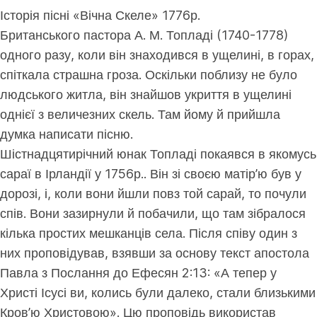
Історія пісні «Вічна Скеле» 1776р.
Британського пастора А. М. Топладі (1740-1778)
одного разу, коли він знаходився в ущелині, в горах,
спіткала страшна гроза. Оскільки поблизу не було
людського житла, він знайшов укриття в ущелині
однієї з величезних скель. Там йому й прийшла
думка написати пісню.
Шістнадцятирічний юнак Топладі покаявся в якомусь
сараї в Ірландії у 1756р.. Він зі своєю матір’ю був у
дорозі, і, коли вони йшли повз той сарай, то почули
спів. Вони зазирнули й побачили, що там зібралося
кілька простих мешканців села. Після співу один з
них проповідував, взявши за основу текст апостола
Павла з Послання до Ефесян 2:13: «А тепер у
Христі Ісусі ви, колись були далеко, стали близькими
Кров’ю Христовою». Цю проповідь використав