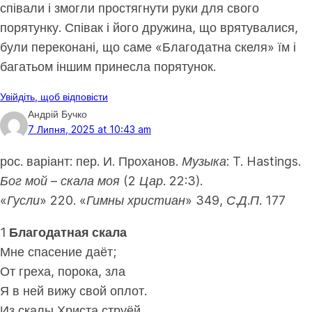
співали і змогли простягнути руки для свого
порятунку. Співак і його дружина, що врятувалися,
були переконані, що саме «Благодатна скеля» їм і
багатьом іншим принесла порятунок.
Увійдіть, щоб відповісти
Андрій Бучко
7 Липня, 2025 at 10:43 am
рос. варіант: пер. И. Проханов.
Музыка: T. Hastings.
Бог мой – скала моя (2 Цар. 22:3).
«Гусли» 220. «Гимны христиан» 349, С.Д.П. 177
1
Благодатная скала
Мне спасение даёт;
От греха, порока, зла
Я в ней вижу свой оплот.
Из скалы Христа струёй