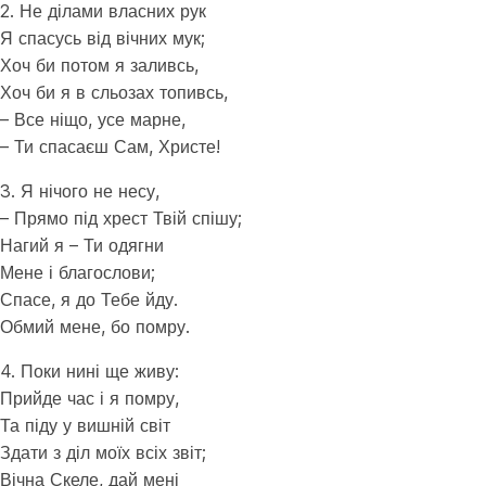
2. Не ділами власних рук
Я спасусь від вічних мук;
Хоч би потом я заливсь,
Хоч би я в сльозах топивсь,
– Все ніщо, усе марне,
– Ти спасаєш Сам, Христе!
3. Я нічого не несу,
– Прямо під хрест Твій спішу;
Нагий я – Ти одягни
Мене і благослови;
Спасе, я до Тебе йду.
Обмий мене, бо помру.
4. Поки нині ще живу:
Прийде час і я помру,
Та піду у вишній світ
Здати з діл моїх всіх звіт;
Вічна Скеле, дай мені