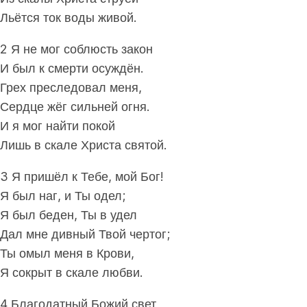
Льётся ток воды живой.
2 Я не мог соблюсть закон
И был к смерти осуждён.
Грех преследовал меня,
Сердце жёг сильней огня.
И я мог найти покой
Лишь в скале Христа святой.
3 Я пришёл к Тебе, мой Бог!
Я был наг, и Ты одел;
Я был беден, Ты в удел
Дал мне дивный Твой чертог;
Ты омыл меня в Крови,
Я сокрыт в скале любви.
4 Благодатный Божий свет