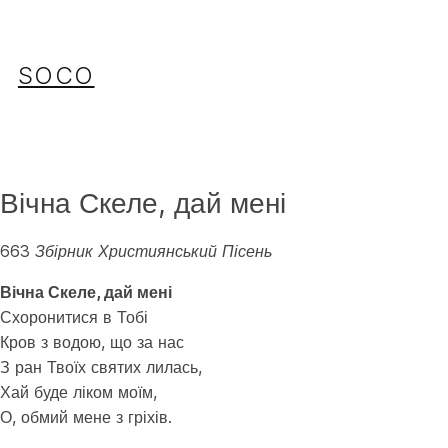
Перейти
до
вмісту
SOCO
Вічна Скеле, дай мені
663 Збірник Християнський Пісень
Вічна Скеле, дай мені
Схоронитися в Тобі
Кров з водою, що за нас
З ран Твоїх святих лилась,
Хай буде ліком моїм,
О, обмий мене з гріхів.