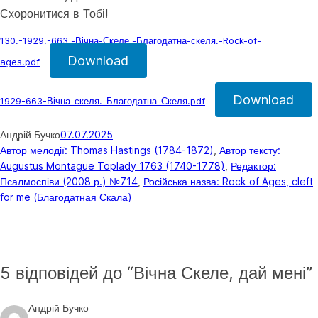
Схоронитися в Тобі!
130.-1929.-663.-Вічна-Скеле.-Благодатна-скеля.-Rock-of-
Download
ages.pdf
Download
1929-663-Вічна-скеля.-Благодатна-Скеля.pdf
Андрій Бучко
07.07.2025
Автор мелодії: Thomas Hastings (1784-1872)
, 
Автор тексту:
Augustus Montague Toplady 1763 (1740-1778)
, 
Редактор:
Псалмоспіви (2008 р.) №714
, 
Російська назва: Rock of Ages, cleft
for me (Благодатная Скала)
5 відповідей до “Вічна Скеле, дай мені”
Андрій Бучко