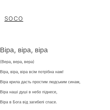
Перейти
до
вмісту
SOCO
Віра, віра, віра
(Вера, вера, вера)
Віра, віра, віра всім потрібна нам!
Віра крила дасть простим людським синам,
Віра наші душі в небо піднесе,
Віра в Бога від загибелі спасе.