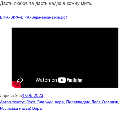
Дасть любов та дасть надію в кожну мить.
Download
ВІРА-ВІРА-ВІРА-Вера-вера-вера.pdf
Лариса Усік
17.06.2023
Автор тексту: Леся Одарчук
, 
вера
, 
Перекладач: Леся Одарчук
, 
Російська назва: Вера