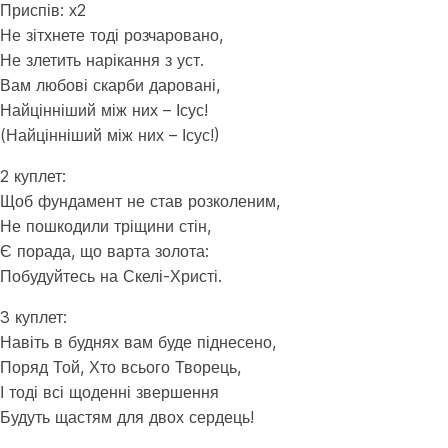
Приспів: х2
Не зітхнете тоді розчаровано,
Не злетить нарікання з уст.
Вам любові скарби даровані,
Найцінніший між них – Ісус!
(Найцінніший між них – Ісус!)
2 куплет:
Щоб фундамент не став розколеним,
Не пошкодили тріщини стін,
Є порада, що варта золота:
Побудуйтесь на Скелі-Христі.
3 куплет:
Навіть в буднях вам буде піднесено,
Поряд Той, Хто всього Творець,
І тоді всі щоденні звершення
Будуть щастям для двох сердець!