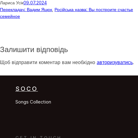
Лариса Усік
09.07.2024
Перекладач: Вадим Яцюк
, 
Російська назва: Вы построите счастье
семейное
Залишити відповідь
Щоб відправити коментар вам необхідно
авторизуватись
.
SOCO
Songs Collection
GET IN TOUCH