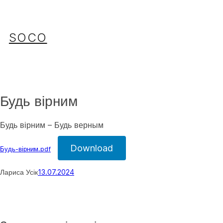
Перейти
до
вмісту
SOCO
Будь вірним
Будь вірним – Будь верным
Download
Будь-вірним.pdf
Лариса Усік
13.07.2024