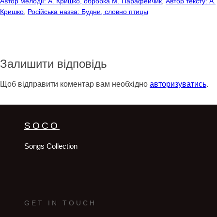
Автор мелодії: А. Кришко, обробка М. Парафейчик
, 
Автор тексту: А.
Кришко
, 
Російська назва: Будни, словно птицы
Залишити відповідь
Щоб відправити коментар вам необхідно
авторизуватись
.
SOCO
Songs Collection
GET IN TOUCH