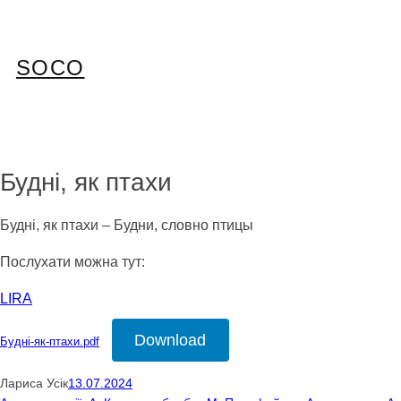
Перейти
до
вмісту
SOCO
Будні, як птахи
Будні, як птахи – Будни, словно птицы
Послухати можна тут:
LIRA
Download
Будні-як-птахи.pdf
Лариса Усік
13.07.2024