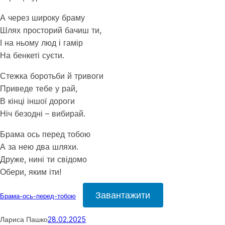
А через широку браму
Шлях просторий бачиш ти,
І на ньому люд і гамір
На бенкеті суєти.
Стежка боротьби й тривоги
Приведе тебе у рай,
В кінці іншої дороги
Ніч безодні – вибирай.
Брама ось перед тобою
А за нею два шляхи.
Друже, нині ти свідомо
Обери, яким іти!
Завантажити
Брама-ось-перед-тобою
Лариса Пашко
28.02.2025