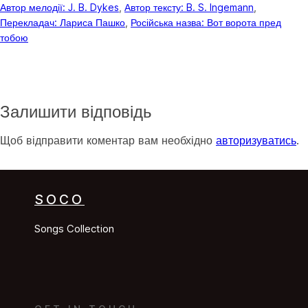
Автор мелодії: J. B. Dykes
, 
Автор тексту: B. S. Ingemann
, 
Перекладач: Лариса Пашко
, 
Російська назва: Вот ворота пред
тобою
Залишити відповідь
Щоб відправити коментар вам необхідно
авторизуватись
.
SOCO
Songs Collection