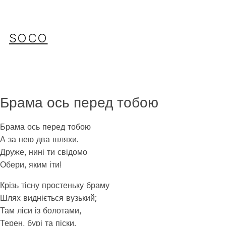
Перейти
до
вмісту
SOCO
Брама ось перед тобою
Брама ось перед тобою
А за нею два шляхи.
Друже, нині ти свідомо
Обери, яким іти!
Крізь тісну простеньку браму
Шлях видніється вузький;
Там ліси із болотами,
Терен, бурі та піски.