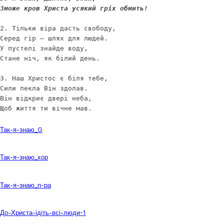
Зможе кров Христа усякий гріх обмить!
2. Тільки віра дасть свободу,

Серед гір – шлях для людей.

У пустелі знайде воду,

Стане ніч, як білий день.

3. Наш Христос є біля тебе,

Сили пекла Він здолав.

Він відкриє двері неба,

Щоб життя ти вічне мав.
Завантажити
Так-я-знаю_G
Завантажити
Так-я-знаю_хор
Завантажити
Так-я-знаю_п-ра
Завантажити
До-Христа-ідіть-всі-люди-1