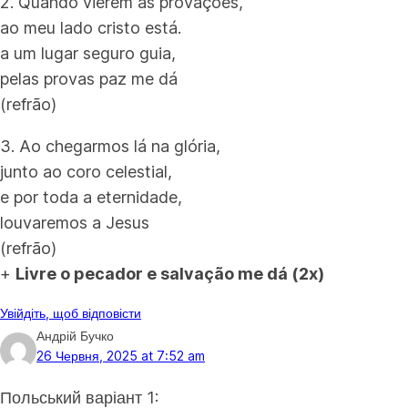
2. Quando vierem as provações,
ao meu lado cristo está.
a um lugar seguro guia,
pelas provas paz me dá
(refrão)
3. Ao chegarmos lá na glória,
junto ao coro celestial,
e por toda a eternidade,
louvaremos a Jesus
(refrão)
+
Livre o pecador e salvação me dá (2x)
Увійдіть, щоб відповісти
Андрій Бучко
26 Червня, 2025 at 7:52 am
Польський варіант 1: