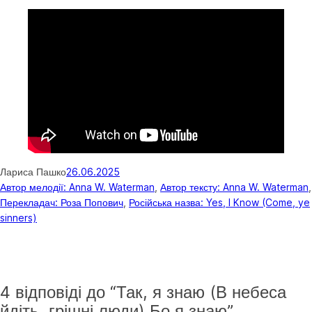
Лариса Пашко
26.06.2025
Автор мелодії: Anna W. Waterman
, 
Автор тексту: Anna W. Waterman
Перекладач: Роза Попович
, 
Російська назва: Yes, I Know (Come, ye
sinners)
4 відповіді до “Так, я знаю (В небеса
йдіть, грішні люди) Бо я знаю”