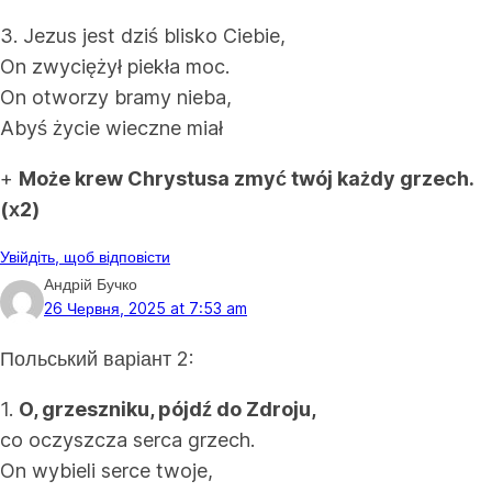
3. Jezus jest dziś blisko Ciebie,
On zwyciężył piekła moc.
On otworzy bramy nieba,
Abyś życie wieczne miał
+
Może krew Chrystusa zmyć twój każdy grzech.
(х2)
Увійдіть, щоб відповісти
Андрій Бучко
26 Червня, 2025 at 7:53 am
Польський варіант 2:
1.
O, grzeszniku, pójdź do Zdroju,
co oczyszcza serca grzech.
On wybieli serce twoje,