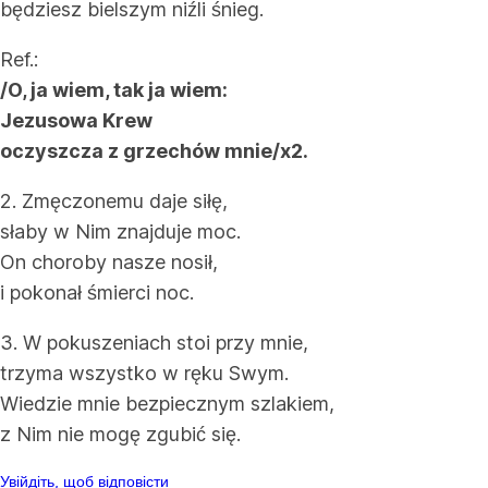
będziesz bielszym niźli śnieg.
Ref.:
/O, ja wiem, tak ja wiem:
Jezusowa Krew
oczyszcza z grzechów mnie/x2.
2. Zmęczonemu daje siłę,
słaby w Nim znajduje moc.
On choroby nasze nosił,
i pokonał śmierci noc.
3. W pokuszeniach stoi przy mnie,
trzyma wszystko w ręku Swym.
Wiedzie mnie bezpiecznym szlakiem,
z Nim nie mogę zgubić się.
Увійдіть, щоб відповісти