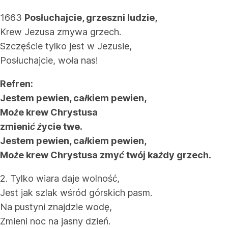
1663
Posłuchajcie, grzeszni ludzie,
Krew Jezusa zmywa grzech.
Szczęście tylko jest w Jezusie,
Posłuchajcie, woła nas!
Refren:
Jestem pewien, całkiem pewien,
Może krew Chrystusa
zmienić życie twe.
Jestem pewien, całkiem pewien,
Może krew Chrystusa zmyć twój każdy grzech.
2. Tylko wiara daje wolność,
Jest jak szlak wśród górskich pasm.
Na pustyni znajdzie wodę,
Zmieni noc na jasny dzień.