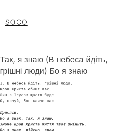
Перейти
до
вмісту
SOCO
Так, я знаю (В небеса йдіть,
грішні люди) Бо я знаю
1. В небеса йдіть, грішні люди,

Кров Христа обмиє вас.

Лиш з Ісусом щастя буде!

О, почуй, Бог кличе нас.

Приспів:

Бо я знаю, так, я знаю,

Зможе кров Христа життя твоє змінить.

Бо я знаю, дійсно, знаю,
