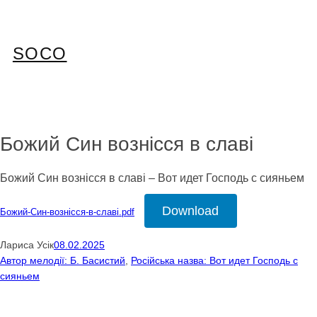
Перейти
до
вмісту
SOCO
Божий Син вознісся в славі
Божий Син вознісся в славі – Вот идет Господь с сияньем
Download
Божий-Син-вознісся-в-славі.pdf
Лариса Усік
08.02.2025
Автор мелодії: Б. Басистий
, 
Російська назва: Вот идет Господь с
сияньем