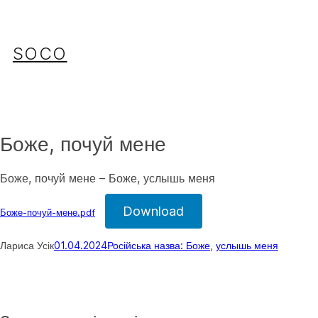
Перейти
до
вмісту
SOCO
Боже, почуй мене
Боже, почуй мене – Боже, услышь меня
Download
Боже-почуй-мене.pdf
Лариса Усік
01.04.2024
Російська назва: Боже
, 
услышь меня