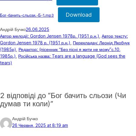
Download
Бог-бачить-сльози.-Б-1.mp3
Андрій Бучко
26.06.2025
Автор мелодії: Gordon Jensen 1978р. (1951 р.н.)
, 
Автор тексту:
Gordon Jensen 1978 р. (1951 р.н.)
, 
Перекладач: Леонід Якобчук
(1985р)
, 
Редактор: (пісенник “Без пісні я жити не можу”с.10,
1985р.)
, 
Російська назва: Tears are a language (God sees the
tears)
2 відповіді до “Бог бачить сльози (Чи
думав ти коли)”
Андрій Бучко
26 Червня, 2025 at 8:19 am