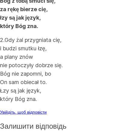
Bóg z tobą smuci się,
za rękę bierze cię,
łzy są jak język,
który Bóg zna.
2.Gdy żal przygniata cię,
i budzi smutku łzę,
a plany znów
nie potoczyły dobrze się.
Bóg nie zapomni, bo
On sam obiecał to.
Łzy są jak język,
który Bóg zna.
Увійдіть, щоб відповісти
Залишити відповідь