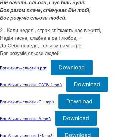
Він бачить сльози, і чує біль душі.
Бог разом плаче, співчуває Він тобі,
Бог розуміє сльози людей.
2 . Коли недолі, страх спіткають нас в житті,
Надія гасне, слабне віра і любов, –
До Себе поведе, і сльози нам зітре,
Бог розуміє сльози людей
Download
Бог-бачить-сльози-1.pdf
Download
Бог-бачить-сльози.-САТБ-1.mp3
Download
Бог-бачить-сльози.-С-1.mp3
Download
Бог-бачить-сльози.-А.mp3
Download
Бог-бачить-сльози-Т-1.mp3