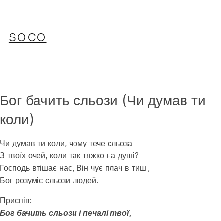
Перейти
до
вмісту
SOCO
Бог бачить сльози (Чи думав ти
коли)
Чи думав ти коли, чому тече сльоза
З твоїх очей, коли так тяжко на душі?
Господь втішає нас, Він чує плач в тиші,
Бог розуміє сльози людей.
Приспів:
Бог бачить сльози і печалі твої,