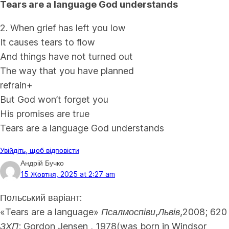
Tears are a language God understands
2. When grief has left you low
It causes tears to flow
And things have not turned out
The way that you have planned
refrain+
But God won’t forget you
His promises are true
Tears are a language God understands
Увійдіть, щоб відповісти
Андрій Бучко
15 Жовтня, 2025 at 2:27 am
Польський варіант:
«Tears are a language» Псалмоспіви,Львів,2008; 620
ЗХП; Gordon Jensen , 1978(was born in Windsor