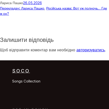
Лариса Пашко
26.05.2026
Перекладач: Лариса Пашко
, 
Російська назва: Вот уж полночь… Где
ж он?
Залишити відповідь
Щоб відправити коментар вам необхідно
авторизуватись
.
SOCO
Songs Collection