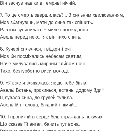
Він заснув навіки в темряві нічній.
7. То це смерть звершилась?… З сильним хвилюванням,
Мов збагнувши, мати до сина так спішить.
Раптом зупинилась – миле споглядання:
Авель перед нею… як він тихо спить.
8. Кучері сплелися, і відкриті очі
Мов би посміхались небесам святим,
Наче милувались мирним сяйвом ночі
Тихо, безтурботно риси молоді.
9. «Як же я злякалась, як до тебе бігла!
Авель! Встань, прокинься, встань, додому йди!”
Цілувала сина, до грудей тулила.
Авель їй ні слова, блідний і німий…
10. І проник їй в серце біль страждань пекучих!
Що сказав їй ангел, бачить тут вона.