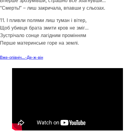
Вперше зрозумівши, страшно все збагнувши…
“Смерть!” – лиш закричала, впавши у сльозах.
11. І пливли полями лиш туман і вітер,
Щоб убивця брата змити кров не зміг…
Зустрічало сонце лагідним промінням
Перше материнське горе на землі.
Завантажити
Вже-опівніч…-Де-ж-він