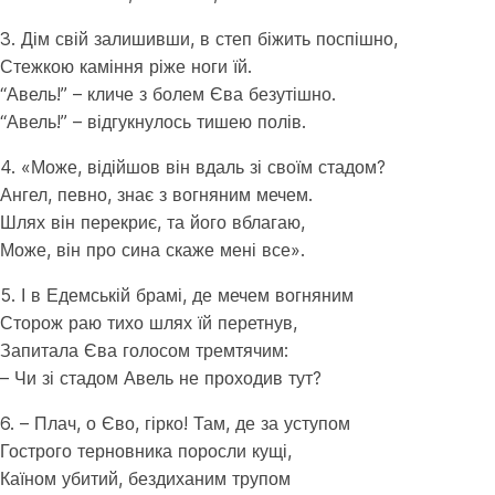
3. Дім свій залишивши, в степ біжить поспішно,
Стежкою каміння ріже ноги їй.
“Авель!” – кличе з болем Єва безутішно.
“Авель!” – відгукнулось тишею полів.
4. «Може, відійшов він вдаль зі своїм стадом?
Ангел, певно, знає з вогняним мечем.
Шлях він перекриє, та його вблагаю,
Може, він про сина скаже мені все».
5. І в Едемській брамі, де мечем вогняним
Сторож раю тихо шлях їй перетнув,
Запитала Єва голосом тремтячим:
– Чи зі стадом Авель не проходив тут?
6. – Плач, о Єво, гірко! Там, де за уступом
Гострого терновника поросли кущі,
Каїном убитий, бездиханим трупом