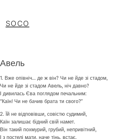
Перейти
до
вмісту
SOCO
Авель
1. Вже опівніч… де ж він? Чи не йде зі стадом,
Чи не йде зі стадом Авель, ніч давно?
І дивилась Єва поглядом печальним:
“Каїн! Чи не бачив брата ти свого?”
2. Їй не відповівши, совістю судимий,
Каїн залишає бідний свій намет.
Він такий похмурий, грубий, непривітний,
І з постелі мати, наче тінь, встає.