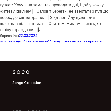
куплет: Хочу я на землі так проводити дні, Щоб у кожну
життєву хвилину ||: Заповіт берегти, не звертати з путі До
небес, до святої країни. :|| 2 куплет: Йду вузеньким
шляхом, спільність маю з Христом, Ним зміцняюсь, як
стріну страждання. ||: І…
Лариса Усік
22.03.2024
мой Господь
, 
Російська назва: Я хочу
, 
свою жизнь так прожить
SOCO
Songs Collection