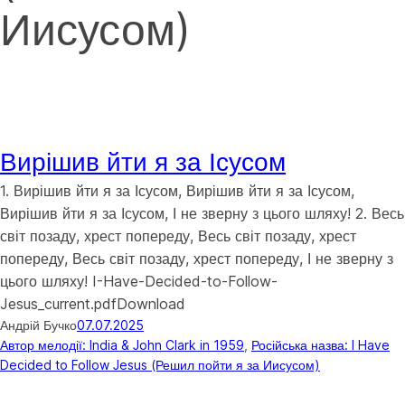
Иисусом)
Вирішив йти я за Ісусом
1. Вирішив йти я за Ісусом, Вирішив йти я за Ісусом,
Вирішив йти я за Ісусом, І не зверну з цього шляху! 2. Весь
світ позаду, хрест попереду, Весь світ позаду, хрест
попереду, Весь світ позаду, хрест попереду, І не зверну з
цього шляху! I-Have-Decided-to-Follow-
Jesus_current.pdfDownload
Андрій Бучко
07.07.2025
Автор мелодії: India & John Clark in 1959
, 
Російська назва: I Have
Decided to Follow Jesus (Решил пойти я за Иисусом)