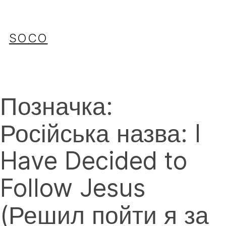
Перейти
до
вмісту
SOCO
Позначка:
Російська назва: I
Have Decided to
Follow Jesus
(Решил пойти я за