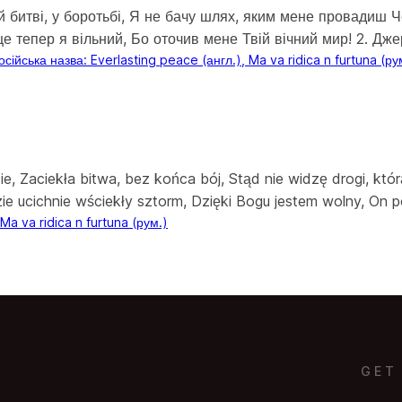
ій битві, у боротьбі, Я не бачу шлях, яким мене провадиш Ч
е тепер я вільний, Бо оточив мене Твій вічний мир! 2. Дж
осійська назва: Everlasting peace (англ.), Ma va ridica n furtuna (ру
e, Zaciekła bitwa, bez końca bój, Stąd nie widzę drogi, któ
ie ucichnie wściekły sztorm, Dzięki Bogu jestem wolny, On p
Ma va ridica n furtuna (рум.)
GET