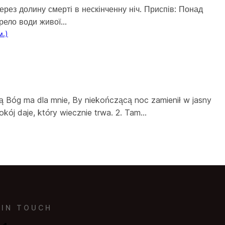
ерез долину смерті в нескінченну ніч. Приспів: Понад
ерело води живої…
м.)
rą Bóg ma dla mnie, By niekończącą noc zamienił w jasny
okój daje, który wiecznie trwa. 2. Tam…
 IN TOUCH