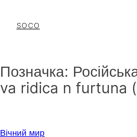
Перейти
до
вмісту
SOCO
Позначка:
Російська
va ridica n furtuna 
Вічний мир