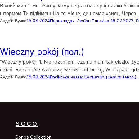
Вічний мир 1. Не збагну, чому не раз на серці важко У лют
штормом Ти підіймеш На те місце, де немає хвиль, Через ц
Андрій Бучко
15.08.2024
Перекладач: Любов Плоткіна 16.02.2022
, 
Р
Wieczny pokój (пол.)
“Wieczny pokój” 1. Nie rozumiem, czemu mam tak ciężke życi
dzień. Refren: Ale wznoszę wzrok nad burzę, W miejsce, gdz
Андрій Бучко
15.08.2024
Російська назва: Everlasting peace (англ.), 
SOCO
Songs Collection