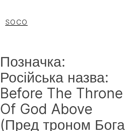
Перейти
до
вмісту
SOCO
Позначка:
Російська назва:
Before The Throne
Of God Above
(Пред троном Бога