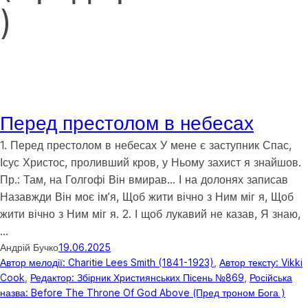
)
Перед престолом в небесах
1. Перед престолом в небесах У мене є заступник Спас,
Ісус Христос, проливший кров, у Ньому захист я знайшов.
Пр.: Там, на Голгофі Він вмирав… І на долонях записав
Назавжди Він моє ім’я, Щоб жити вічно з Ним міг я, Щоб
жити вічно з Ним міг я. 2. І щоб лукавий не казав, Я знаю,
…
Андрій Бучко
19.06.2025
Автор мелодії: Charitie Lees Smith (1841-1923)
, 
Автор тексту: Vikki
Cook
, 
Редактор: Збірник Християнських Пісень №869
, 
Російська
назва: Before The Throne Of God Above (Пред троном Бога )