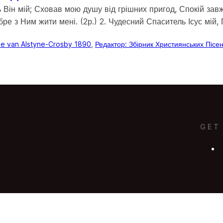
 Він мій; Сховав мою душу від грішних пригод, Спокій завж
бре з Ним жити мені. (2р.) 2. Чудесний Спаситель Ісус мій,
ne van Alstyne-Crosby 1890
, 
Редактор: Збірник Християнських Піс
GET