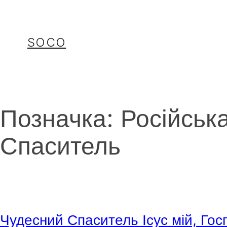
Перейти
до
вмісту
SOCO
Позначка:
Російськ
Спаситель
Чудесний Спаситель Ісус мій, Гос