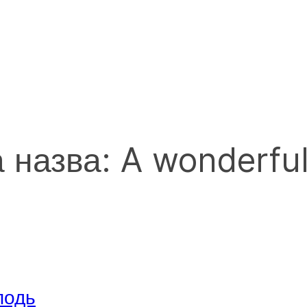
а назва: A wonderfu
подь