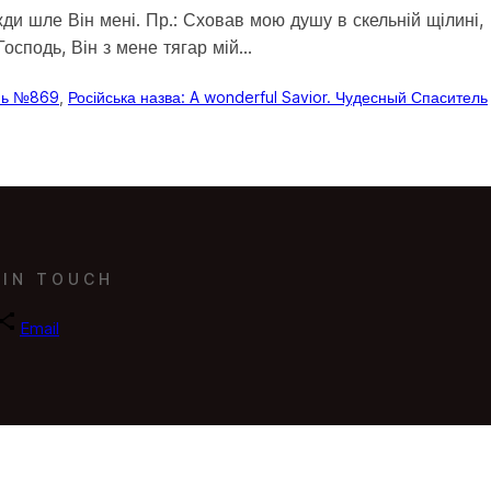
ди шле Він мені. Пр.: Сховав мою душу в скельній щілині,
 Господь, Він з мене тягар мій…
ень №869
, 
Російська назва: A wonderful Savior. Чудесный Спаситель
 IN TOUCH
Email