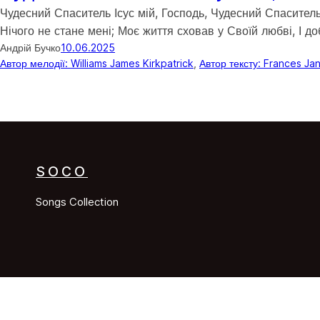
Чудесний Спаситель Ісус мій, Господь, Чудесний Спаситель
Нічого не стане мені; Моє життя сховав у Своїй любві, І до
Андрій Бучко
10.06.2025
Автор мелодії: Williams James Kirkpatrick
, 
Автор тексту: Frances Ja
SOCO
Songs Collection