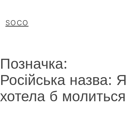
Перейти
до
вмісту
SOCO
Позначка:
Російська назва: Я
хотела б молиться