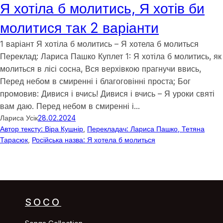
Я хотіла б молитись, Я хотів би
молитися так 2 варіанти
1 варіант Я хотіла б молитись – Я хотела б молиться
Переклад: Лариса Пашко Куплет 1: Я хотіла б молитись, як
молиться в лісі сосна, Вся верхівкою прагнучи ввись,
Перед небом в смиренні і благоговінні проста; Бог
промовив: Дивися і вчись! Дивися і вчись – Я уроки святі
вам даю. Перед небом в смиренні і…
Лариса Усік
28.02.2024
Автор тексту: Віра Кушнір
, 
Перекладач: Лариса Пашко, Тетяна
Тарасюк
, 
Російська назва: Я хотела б молиться
SOCO