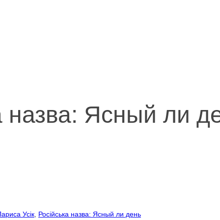
а назва: Ясный ли д
ариса Усік
, 
Російська назва: Ясный ли день