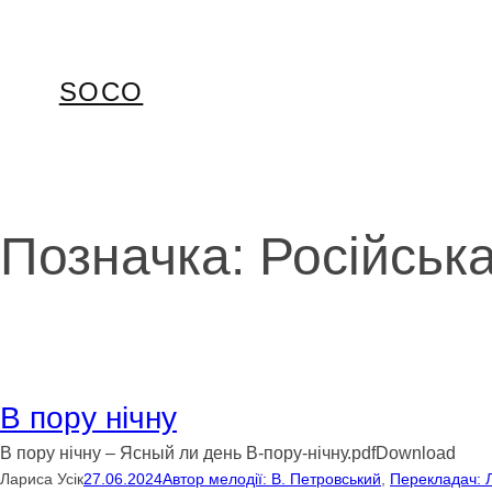
Перейти
до
вмісту
SOCO
Позначка:
Російськ
В пору нічну
В пору нічну – Ясный ли день В-пору-нічну.pdfDownload
Лариса Усік
27.06.2024
Автор мелодії: В. Петровський
, 
Перекладач: Л