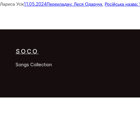
Лариса Усік
11.05.2024
Перекладач: Леся Одарчук
, 
Російська назва:
SOCO
Songs Collection