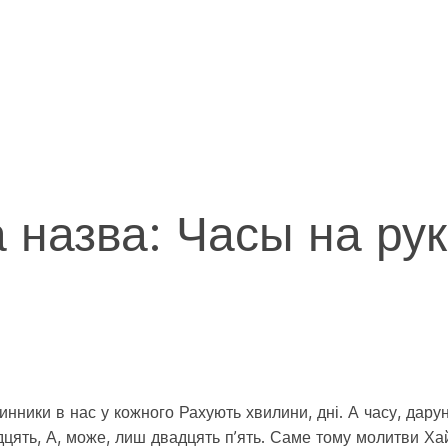
а назва: Часы на ру
динники в нас у кожного Рахують хвилини, дні. А часу, да
идцять, А, може, лиш двадцять п’ять. Саме тому молитви Ха